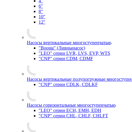
4"
6"
8"
10"
12"
Насосы вертикальные многоступенчатые
"Boosta" (Ливнынасос)
"LEO" серии LVR, LVS, EVP, WTS
"CNP" серии CDM, CDMF
Насосы вертикальные полупогружные многоступе
"CNP" серии CDLK, CDLKF
Насосы горизонтальные многоступенчатые
"LEO" серии ECH, EMH, EDH
"CNP" серии CHL, CHLF, CHLFT