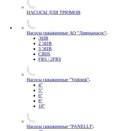
НАСОСЫ ДЛЯ ТРЮМОВ
Насосы скважинные АО "Ливнынасос"
ЭЦВ
2 ЭЦВ
3 ЭЦВ
CIRIS
FRS / 2FRS
Насосы скважинные "Vodotok"
4"
5"
6"
8"
10"
Насосы скважинные "PANELLI"