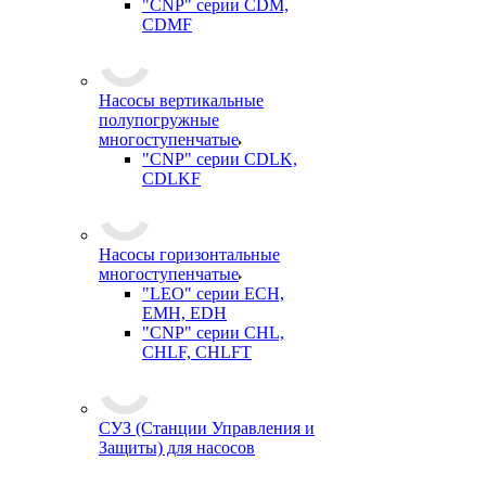
"CNP" серии CDM,
CDMF
Насосы вертикальные
полупогружные
многоступенчатые
"CNP" серии CDLK,
CDLKF
Насосы горизонтальные
многоступенчатые
"LEO" серии ECH,
EMH, EDH
"CNP" серии CHL,
CHLF, CHLFT
СУЗ (Станции Управления и
Защиты) для насосов