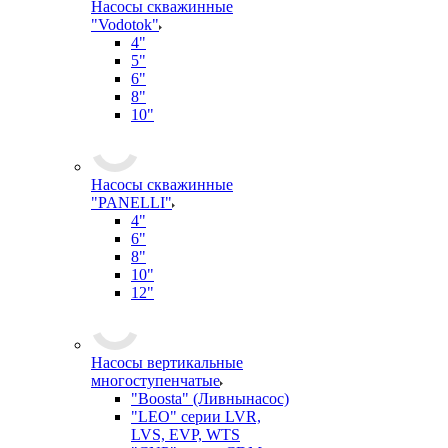
Насосы скважинные
"Vodotok"
4"
5"
6"
8"
10"
Насосы скважинные
"PANELLI"
4"
6"
8"
10"
12"
Насосы вертикальные
многоступенчатые
"Boosta" (Ливнынасос)
"LEO" серии LVR,
LVS, EVP, WTS