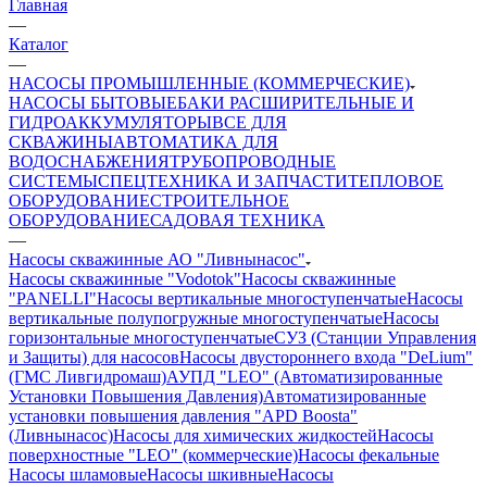
Главная
—
Каталог
—
НАСОСЫ ПРОМЫШЛЕННЫЕ (КОММЕРЧЕСКИЕ)
НАСОСЫ БЫТОВЫЕ
БАКИ РАСШИРИТЕЛЬНЫЕ И
ГИДРОАККУМУЛЯТОРЫ
ВСЕ ДЛЯ
СКВАЖИНЫ
АВТОМАТИКА ДЛЯ
ВОДОСНАБЖЕНИЯ
ТРУБОПРОВОДНЫЕ
СИСТЕМЫ
СПЕЦТЕХНИКА И ЗАПЧАСТИ
ТЕПЛОВОЕ
ОБОРУДОВАНИЕ
СТРОИТЕЛЬНОЕ
ОБОРУДОВАНИЕ
САДОВАЯ ТЕХНИКА
—
Насосы скважинные АО "Ливнынасос"
Насосы скважинные "Vodotok"
Насосы скважинные
"PANELLI"
Насосы вертикальные многоступенчатые
Насосы
вертикальные полупогружные многоступенчатые
Насосы
горизонтальные многоступенчатые
СУЗ (Станции Управления
и Защиты) для насосов
Насосы двустороннего входа "DeLium"
(ГМС Ливгидромаш)
АУПД "LEO" (Автоматизированные
Установки Повышения Давления)
Автоматизированные
установки повышения давления "APD Boosta"
(Ливнынасос)
Насосы для химических жидкостей
Насосы
поверхностные "LEO" (коммерческие)
Насосы фекальные
Насосы шламовые
Насосы шкивные
Насосы