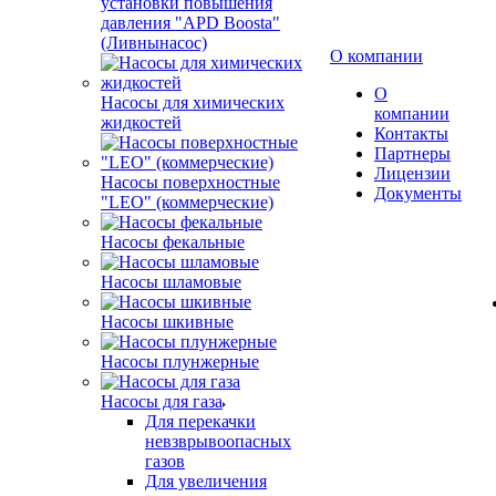
установки повышения
давления "APD Boosta"
(Ливнынасос)
О компании
О
Насосы для химических
компании
жидкостей
Контакты
Партнеры
Лицензии
Насосы поверхностные
Документы
"LEO" (коммерческие)
Насосы фекальные
Насосы шламовые
Насосы шкивные
Насосы плунжерные
Насосы для газа
Для перекачки
невзврывоопасных
газов
Для увеличения