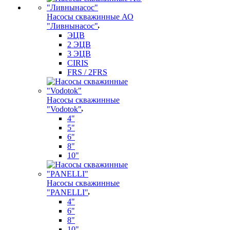
Насосы скважинные АО
"Ливнынасос"
ЭЦВ
2 ЭЦВ
3 ЭЦВ
CIRIS
FRS / 2FRS
Насосы скважинные
"Vodotok"
4"
5"
6"
8"
10"
Насосы скважинные
"PANELLI"
4"
6"
8"
10"