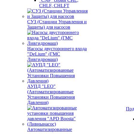
"CNP" серии CHL,
CHLF, CHLFT
СУЗ (Станции Управления и
Защиты) для насосов
Насосы двустороннего входа
"DeLium" (ГМС
Ливгидромаш)
АУПД "LEO"
(Автоматизированные
Установки Повышения
Давления)
Под
Автоматизированные