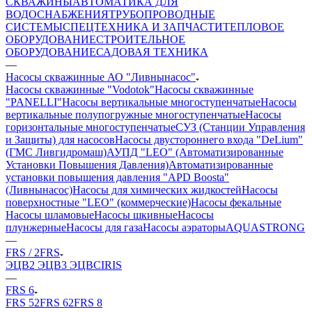
СКВАЖИНЫ
АВТОМАТИКА ДЛЯ
ВОДОСНАБЖЕНИЯ
ТРУБОПРОВОДНЫЕ
СИСТЕМЫ
СПЕЦТЕХНИКА И ЗАПЧАСТИ
ТЕПЛОВОЕ
ОБОРУДОВАНИЕ
СТРОИТЕЛЬНОЕ
ОБОРУДОВАНИЕ
САДОВАЯ ТЕХНИКА
—
Насосы скважинные АО "Ливнынасос"
Насосы скважинные "Vodotok"
Насосы скважинные
"PANELLI"
Насосы вертикальные многоступенчатые
Насосы
вертикальные полупогружные многоступенчатые
Насосы
горизонтальные многоступенчатые
СУЗ (Станции Управления
и Защиты) для насосов
Насосы двустороннего входа "DeLium"
(ГМС Ливгидромаш)
АУПД "LEO" (Автоматизированные
Установки Повышения Давления)
Автоматизированные
установки повышения давления "APD Boosta"
(Ливнынасос)
Насосы для химических жидкостей
Насосы
поверхностные "LEO" (коммерческие)
Насосы фекальные
Насосы шламовые
Насосы шкивные
Насосы
плунжерные
Насосы для газа
Насосы аэраторы
AQUASTRONG
—
FRS / 2FRS
ЭЦВ
2 ЭЦВ
3 ЭЦВ
CIRIS
—
FRS 6
FRS 5
2FRS 6
2FRS 8