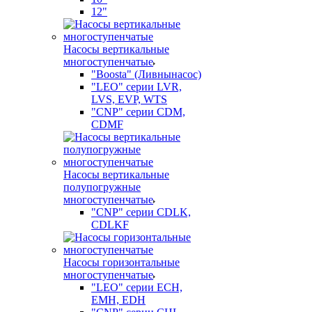
12"
Насосы вертикальные
многоступенчатые
"Boosta" (Ливнынасос)
"LEO" серии LVR,
LVS, EVP, WTS
"CNP" серии CDM,
CDMF
Насосы вертикальные
полупогружные
многоступенчатые
"CNP" серии CDLK,
CDLKF
Насосы горизонтальные
многоступенчатые
"LEO" серии ECH,
EMH, EDH