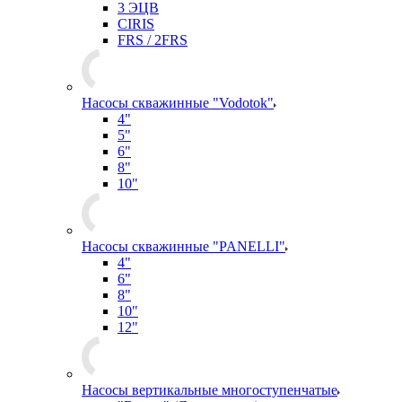
3 ЭЦВ
CIRIS
FRS / 2FRS
Насосы скважинные "Vodotok"
4"
5"
6"
8"
10"
Насосы скважинные "PANELLI"
4"
6"
8"
10"
12"
Насосы вертикальные многоступенчатые