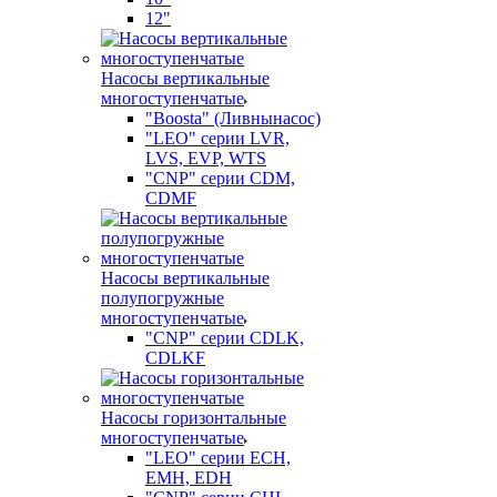
12"
Насосы вертикальные
многоступенчатые
"Boosta" (Ливнынасос)
"LEO" серии LVR,
LVS, EVP, WTS
"CNP" серии CDM,
CDMF
Насосы вертикальные
полупогружные
многоступенчатые
"CNP" серии CDLK,
CDLKF
Насосы горизонтальные
многоступенчатые
"LEO" серии ECH,
EMH, EDH