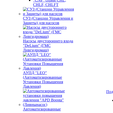
"CNP" серии CHL,
CHLF, CHLFT
СУЗ (Станции Управления и
Защиты) для насосов
Насосы двустороннего входа
"DeLium" (ГМС
Ливгидромаш)
АУПД "LEO"
(Автоматизированные
Установки Повышения
Давления)
Под
Автоматизированные