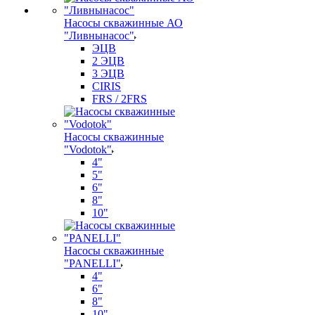
Насосы скважинные АО
"Ливнынасос"
ЭЦВ
2 ЭЦВ
3 ЭЦВ
CIRIS
FRS / 2FRS
Насосы скважинные
"Vodotok"
4"
5"
6"
8"
10"
Насосы скважинные
"PANELLI"
4"
6"
8"
10"