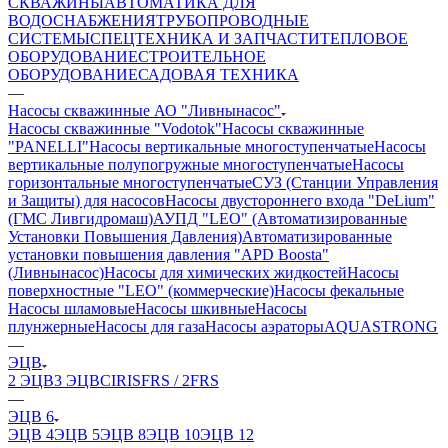
СКВАЖИНЫ
АВТОМАТИКА ДЛЯ
ВОДОСНАБЖЕНИЯ
ТРУБОПРОВОДНЫЕ
СИСТЕМЫ
СПЕЦТЕХНИКА И ЗАПЧАСТИ
ТЕПЛОВОЕ
ОБОРУДОВАНИЕ
СТРОИТЕЛЬНОЕ
ОБОРУДОВАНИЕ
САДОВАЯ ТЕХНИКА
—
Насосы скважинные АО "Ливнынасос"
Насосы скважинные "Vodotok"
Насосы скважинные
"PANELLI"
Насосы вертикальные многоступенчатые
Насосы
вертикальные полупогружные многоступенчатые
Насосы
горизонтальные многоступенчатые
СУЗ (Станции Управления
и Защиты) для насосов
Насосы двустороннего входа "DeLium"
(ГМС Ливгидромаш)
АУПД "LEO" (Автоматизированные
Установки Повышения Давления)
Автоматизированные
установки повышения давления "APD Boosta"
(Ливнынасос)
Насосы для химических жидкостей
Насосы
поверхностные "LEO" (коммерческие)
Насосы фекальные
Насосы шламовые
Насосы шкивные
Насосы
плунжерные
Насосы для газа
Насосы аэраторы
AQUASTRONG
—
ЭЦВ
2 ЭЦВ
3 ЭЦВ
CIRIS
FRS / 2FRS
—
ЭЦВ 6
ЭЦВ 4
ЭЦВ 5
ЭЦВ 8
ЭЦВ 10
ЭЦВ 12