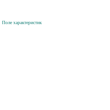
Поле х
арактеристик