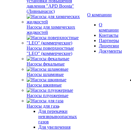
установки повышения
давления "APD Boosta"
(Ливнынасос)
О компании
О
Насосы для химических
компании
жидкостей
Контакты
Партнеры
Лицензии
Насосы поверхностные
Документы
"LEO" (коммерческие)
Насосы фекальные
Насосы шламовые
Насосы шкивные
Насосы плунжерные
Насосы для газа
Для перекачки
невзврывоопасных
газов
Для увеличения