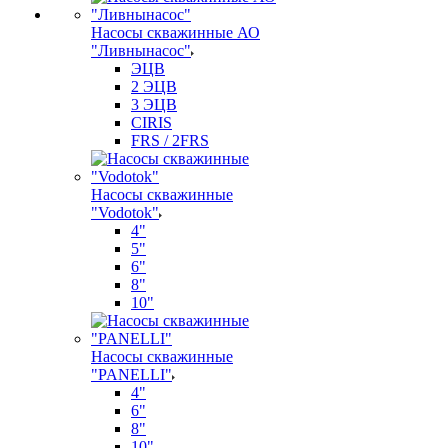
Насосы скважинные АО
"Ливнынасос"
ЭЦВ
2 ЭЦВ
3 ЭЦВ
CIRIS
FRS / 2FRS
Насосы скважинные
"Vodotok"
4"
5"
6"
8"
10"
Насосы скважинные
"PANELLI"
4"
6"
8"
10"