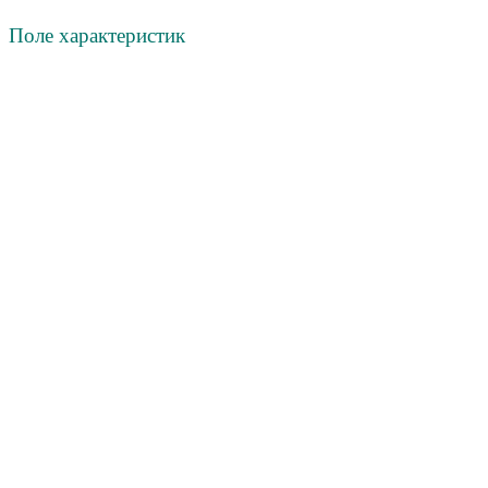
Поле х
арактеристик