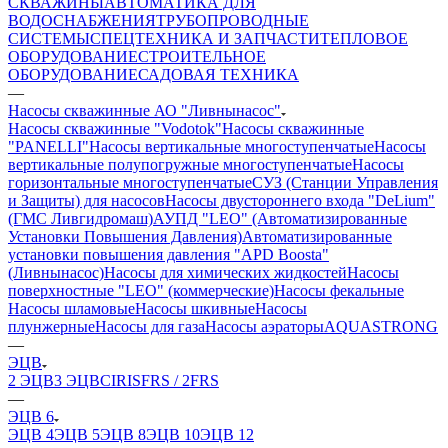
СКВАЖИНЫ
АВТОМАТИКА ДЛЯ
ВОДОСНАБЖЕНИЯ
ТРУБОПРОВОДНЫЕ
СИСТЕМЫ
СПЕЦТЕХНИКА И ЗАПЧАСТИ
ТЕПЛОВОЕ
ОБОРУДОВАНИЕ
СТРОИТЕЛЬНОЕ
ОБОРУДОВАНИЕ
САДОВАЯ ТЕХНИКА
—
Насосы скважинные АО "Ливнынасос"
Насосы скважинные "Vodotok"
Насосы скважинные
"PANELLI"
Насосы вертикальные многоступенчатые
Насосы
вертикальные полупогружные многоступенчатые
Насосы
горизонтальные многоступенчатые
СУЗ (Станции Управления
и Защиты) для насосов
Насосы двустороннего входа "DeLium"
(ГМС Ливгидромаш)
АУПД "LEO" (Автоматизированные
Установки Повышения Давления)
Автоматизированные
установки повышения давления "APD Boosta"
(Ливнынасос)
Насосы для химических жидкостей
Насосы
поверхностные "LEO" (коммерческие)
Насосы фекальные
Насосы шламовые
Насосы шкивные
Насосы
плунжерные
Насосы для газа
Насосы аэраторы
AQUASTRONG
—
ЭЦВ
2 ЭЦВ
3 ЭЦВ
CIRIS
FRS / 2FRS
—
ЭЦВ 6
ЭЦВ 4
ЭЦВ 5
ЭЦВ 8
ЭЦВ 10
ЭЦВ 12