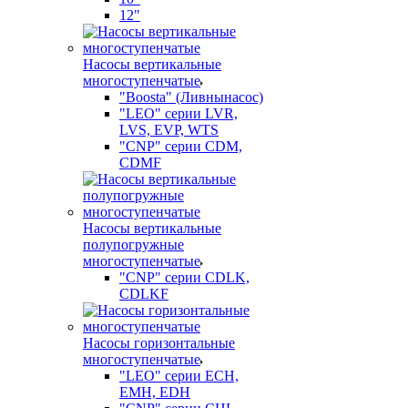
12"
Насосы вертикальные
многоступенчатые
"Boosta" (Ливнынасос)
"LEO" серии LVR,
LVS, EVP, WTS
"CNP" серии CDM,
CDMF
Насосы вертикальные
полупогружные
многоступенчатые
"CNP" серии CDLK,
CDLKF
Насосы горизонтальные
многоступенчатые
"LEO" серии ECH,
EMH, EDH