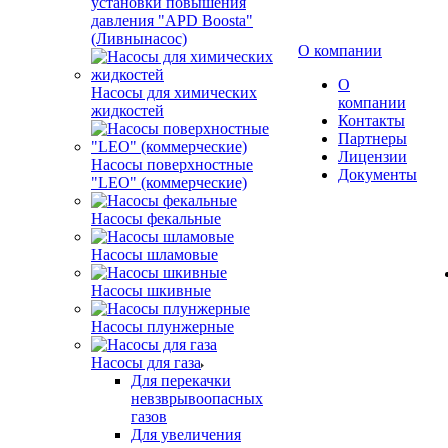
установки повышения
давления "APD Boosta"
(Ливнынасос)
О компании
О
Насосы для химических
компании
жидкостей
Контакты
Партнеры
Лицензии
Насосы поверхностные
Документы
"LEO" (коммерческие)
Насосы фекальные
Насосы шламовые
Насосы шкивные
Насосы плунжерные
Насосы для газа
Для перекачки
невзврывоопасных
газов
Для увеличения