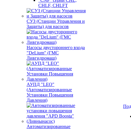
"CNP" серии CHL,
CHLF, CHLFT
СУЗ (Станции Управления и
Защиты) для насосов
Насосы двустороннего входа
"DeLium" (ГМС
Ливгидромаш)
АУПД "LEO"
(Автоматизированные
Установки Повышения
Давления)
Под
Автоматизированные