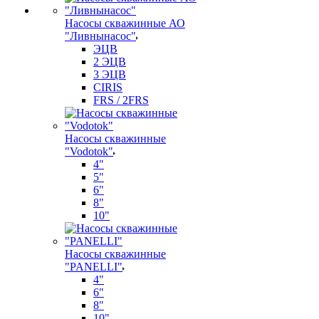
Насосы скважинные АО
"Ливнынасос"
ЭЦВ
2 ЭЦВ
3 ЭЦВ
CIRIS
FRS / 2FRS
Насосы скважинные
"Vodotok"
4"
5"
6"
8"
10"
Насосы скважинные
"PANELLI"
4"
6"
8"
10"