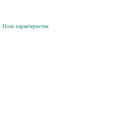
Поле х
арактеристик