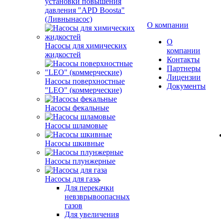
установки повышения
давления "APD Boosta"
(Ливнынасос)
О компании
О
Насосы для химических
компании
жидкостей
Контакты
Партнеры
Лицензии
Насосы поверхностные
Документы
"LEO" (коммерческие)
Насосы фекальные
Насосы шламовые
Насосы шкивные
Насосы плунжерные
Насосы для газа
Для перекачки
невзврывоопасных
газов
Для увеличения