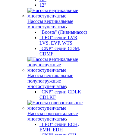
12"
Насосы вертикальные
многоступенчатые
"Boosta" (Ливнынасос)
"LEO" серии LVR,
LVS, EVP, WTS
"CNP" серии CDM,
CDMF
Насосы вертикальные
полупогружные
многоступенчатые
"CNP" серии CDLK,
CDLKF
Насосы горизонтальные
многоступенчатые
"LEO" серии ECH,
EMH, EDH