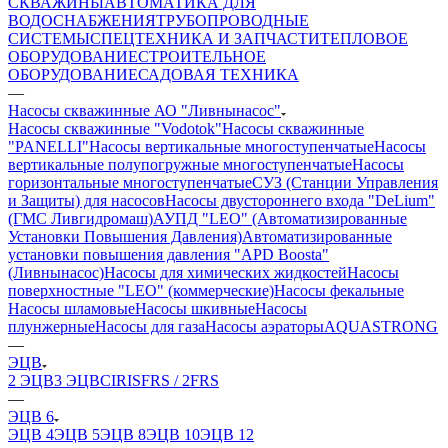
СКВАЖИНЫ
АВТОМАТИКА ДЛЯ
ВОДОСНАБЖЕНИЯ
ТРУБОПРОВОДНЫЕ
СИСТЕМЫ
СПЕЦТЕХНИКА И ЗАПЧАСТИ
ТЕПЛОВОЕ
ОБОРУДОВАНИЕ
СТРОИТЕЛЬНОЕ
ОБОРУДОВАНИЕ
САДОВАЯ ТЕХНИКА
—
Насосы скважинные АО "Ливнынасос"
Насосы скважинные "Vodotok"
Насосы скважинные
"PANELLI"
Насосы вертикальные многоступенчатые
Насосы
вертикальные полупогружные многоступенчатые
Насосы
горизонтальные многоступенчатые
СУЗ (Станции Управления
и Защиты) для насосов
Насосы двустороннего входа "DeLium"
(ГМС Ливгидромаш)
АУПД "LEO" (Автоматизированные
Установки Повышения Давления)
Автоматизированные
установки повышения давления "APD Boosta"
(Ливнынасос)
Насосы для химических жидкостей
Насосы
поверхностные "LEO" (коммерческие)
Насосы фекальные
Насосы шламовые
Насосы шкивные
Насосы
плунжерные
Насосы для газа
Насосы аэраторы
AQUASTRONG
—
ЭЦВ
2 ЭЦВ
3 ЭЦВ
CIRIS
FRS / 2FRS
—
ЭЦВ 6
ЭЦВ 4
ЭЦВ 5
ЭЦВ 8
ЭЦВ 10
ЭЦВ 12