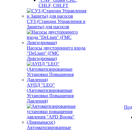
"CNP" серии CHL,
CHLF, CHLFT
СУЗ (Станции Управления и
Защиты) для насосов
Насосы двустороннего входа
"DeLium" (ГМС
Ливгидромаш)
АУПД "LEO"
(Автоматизированные
Установки Повышения
Давления)
Под
Автоматизированные