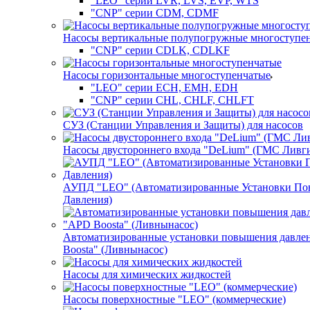
"LEO" серии LVR, LVS, EVP, WTS
"CNP" серии CDM, CDMF
Насосы вертикальные полупогружные многоступе
"CNP" серии CDLK, CDLKF
Насосы горизонтальные многоступенчатые
"LEO" серии ECH, EMH, EDH
"CNP" серии CHL, CHLF, CHLFT
СУЗ (Станции Управления и Защиты) для насосов
Насосы двустороннего входа "DeLium" (ГМС Ливг
АУПД "LEO" (Автоматизированные Установки П
Давления)
Автоматизированные установки повышения давле
Boosta" (Ливнынасос)
Насосы для химических жидкостей
Насосы поверхностные "LEO" (коммерческие)