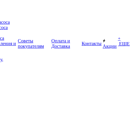
асоса
соса
са
+
Советы
Оплата и
пления и
Контакты
ЕЩЕ
покупателям
Доставка
Акции
у,