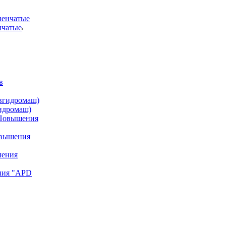
нчатые
идромаш)
овышения
ния "APD