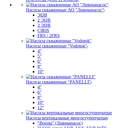
Насосы скважинные АО "Ливнынасос"
ЭЦВ
2 ЭЦВ
3 ЭЦВ
CIRIS
FRS / 2FRS
Насосы скважинные "Vodotok"
4"
5"
6"
8"
10"
Насосы скважинные "PANELLI"
4"
6"
8"
10"
12"
Насосы вертикальные многоступенчатые
"Boosta" (Ливнынасос)