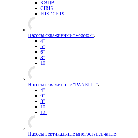
3 ЭЦВ
CIRIS
FRS / 2FRS
Насосы скважинные "Vodotok"
4"
5"
6"
8"
10"
Насосы скважинные "PANELLI"
4"
6"
8"
10"
12"
Насосы вертикальные многоступенчатые