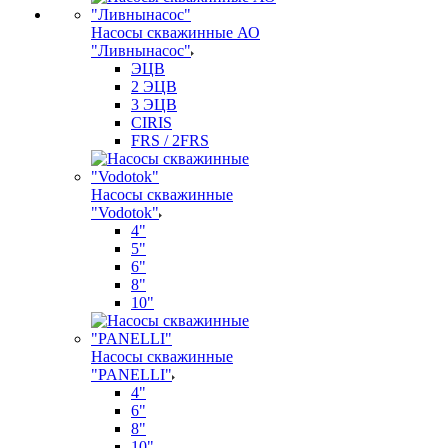
Насосы скважинные АО
"Ливнынасос"
ЭЦВ
2 ЭЦВ
3 ЭЦВ
CIRIS
FRS / 2FRS
Насосы скважинные
"Vodotok"
4"
5"
6"
8"
10"
Насосы скважинные
"PANELLI"
4"
6"
8"
10"