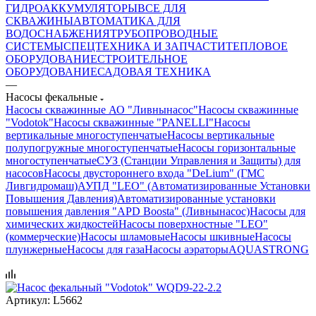
ГИДРОАККУМУЛЯТОРЫ
ВСЕ ДЛЯ
СКВАЖИНЫ
АВТОМАТИКА ДЛЯ
ВОДОСНАБЖЕНИЯ
ТРУБОПРОВОДНЫЕ
СИСТЕМЫ
СПЕЦТЕХНИКА И ЗАПЧАСТИ
ТЕПЛОВОЕ
ОБОРУДОВАНИЕ
СТРОИТЕЛЬНОЕ
ОБОРУДОВАНИЕ
САДОВАЯ ТЕХНИКА
—
Насосы фекальные
Насосы скважинные АО "Ливнынасос"
Насосы скважинные
"Vodotok"
Насосы скважинные "PANELLI"
Насосы
вертикальные многоступенчатые
Насосы вертикальные
полупогружные многоступенчатые
Насосы горизонтальные
многоступенчатые
СУЗ (Станции Управления и Защиты) для
насосов
Насосы двустороннего входа "DeLium" (ГМС
Ливгидромаш)
АУПД "LEO" (Автоматизированные Установки
Повышения Давления)
Автоматизированные установки
повышения давления "APD Boosta" (Ливнынасос)
Насосы для
химических жидкостей
Насосы поверхностные "LEO"
(коммерческие)
Насосы шламовые
Насосы шкивные
Насосы
плунжерные
Насосы для газа
Насосы аэраторы
AQUASTRONG
Артикул:
L5662