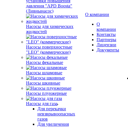
установки повышения
давления "APD Boosta"
(Ливнынасос)
О компании
О
Насосы для химических
компании
жидкостей
Контакты
Партнеры
Лицензии
Насосы поверхностные
Документы
"LEO" (коммерческие)
Насосы фекальные
Насосы шламовые
Насосы шкивные
Насосы плунжерные
Насосы для газа
Для перекачки
невзврывоопасных
газов
Для увеличения