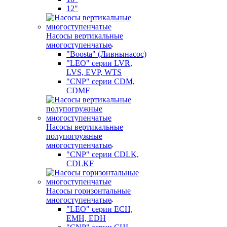
12"
Насосы вертикальные
многоступенчатые
"Boosta" (Ливнынасос)
"LEO" серии LVR,
LVS, EVP, WTS
"CNP" серии CDM,
CDMF
Насосы вертикальные
полупогружные
многоступенчатые
"CNP" серии CDLK,
CDLKF
Насосы горизонтальные
многоступенчатые
"LEO" серии ECH,
EMH, EDH