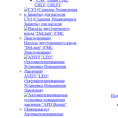
"CNP" серии CHL,
CHLF, CHLFT
СУЗ (Станции Управления и
Защиты) для насосов
Насосы двустороннего входа
"DeLium" (ГМС
Ливгидромаш)
АУПД "LEO"
(Автоматизированные
Установки Повышения
Давления)
Под
Автоматизированные