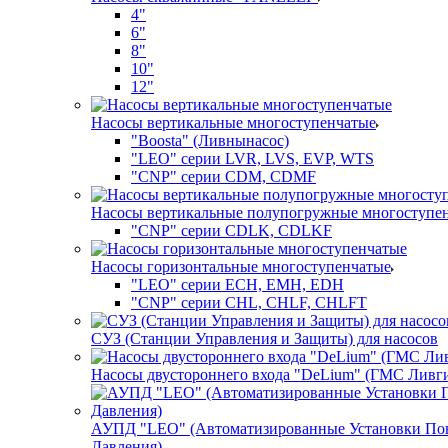
4"
6"
8"
10"
12"
Насосы вертикальные многоступенчатые
"Boosta" (Ливнынасос)
"LEO" серии LVR, LVS, EVP, WTS
"CNP" серии CDM, CDMF
Насосы вертикальные полупогружные многоступе
"CNP" серии CDLK, CDLKF
Насосы горизонтальные многоступенчатые
"LEO" серии ECH, EMH, EDH
"CNP" серии CHL, CHLF, CHLFT
СУЗ (Станции Управления и Защиты) для насосов
Насосы двустороннего входа "DeLium" (ГМС Ливг
АУПД "LEO" (Автоматизированные Установки П
Давления)