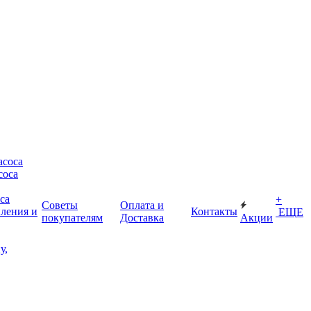
асоса
соса
са
+
Советы
Оплата и
пления и
Контакты
ЕЩЕ
покупателям
Доставка
Акции
у,