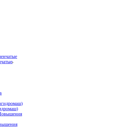
нчатые
идромаш)
овышения