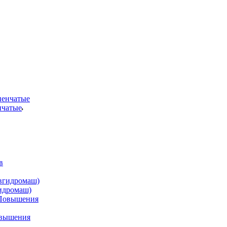
нчатые
идромаш)
овышения