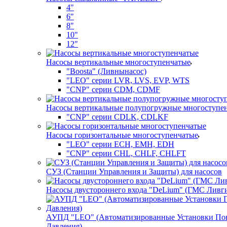
4"
6"
8"
10"
12"
Насосы вертикальные многоступенчатые
"Boosta" (Ливнынасос)
"LEO" серии LVR, LVS, EVP, WTS
"CNP" серии CDM, CDMF
Насосы вертикальные полупогружные многоступе
"CNP" серии CDLK, CDLKF
Насосы горизонтальные многоступенчатые
"LEO" серии ECH, EMH, EDH
"CNP" серии CHL, CHLF, CHLFT
СУЗ (Станции Управления и Защиты) для насосов
Насосы двустороннего входа "DeLium" (ГМС Ливг
АУПД "LEO" (Автоматизированные Установки П
Давления)