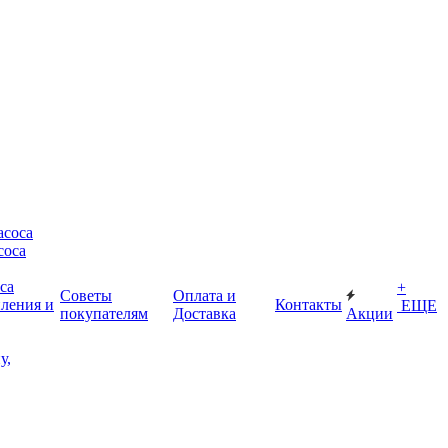
асоса
соса
са
+
Советы
Оплата и
пления и
Контакты
ЕЩЕ
покупателям
Доставка
Акции
у,