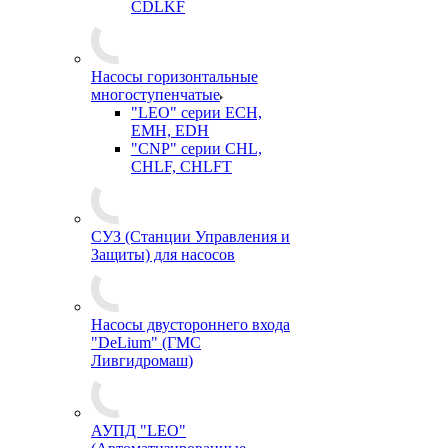
CDLKF
Насосы горизонтальные
многоступенчатые
"LEO" серии ECH,
EMH, EDH
"CNP" серии CHL,
CHLF, CHLFT
СУЗ (Станции Управления и
Защиты) для насосов
Насосы двустороннего входа
"DeLium" (ГМС
Ливгидромаш)
АУПД "LEO"