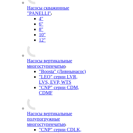
Насосы скважинные
"PANELLI"
4"
6"
8"
10"
12"
Насосы вертикальные
многоступенчатые
"Boosta" (Ливнынасос)
"LEO" серии LVR,
LVS, EVP, WTS
"CNP" серии CDM,
CDMF
Насосы вертикальные
полупогружные
многоступенчатые
"CNP" серии CDLK,