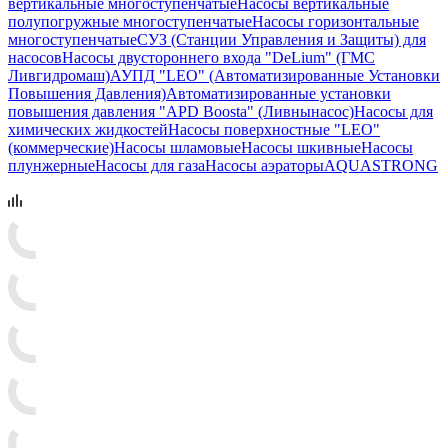
вертикальные многоступенчатые
Насосы вертикальные
полупогружные многоступенчатые
Насосы горизонтальные
многоступенчатые
СУЗ (Станции Управления и Защиты) для
насосов
Насосы двустороннего входа "DeLium" (ГМС
Ливгидромаш)
АУПД "LEO" (Автоматизированные Установки
Повышения Давления)
Автоматизированные установки
повышения давления "APD Boosta" (Ливнынасос)
Насосы для
химических жидкостей
Насосы поверхностные "LEO"
(коммерческие)
Насосы шламовые
Насосы шкивные
Насосы
плунжерные
Насосы для газа
Насосы аэраторы
AQUASTRONG