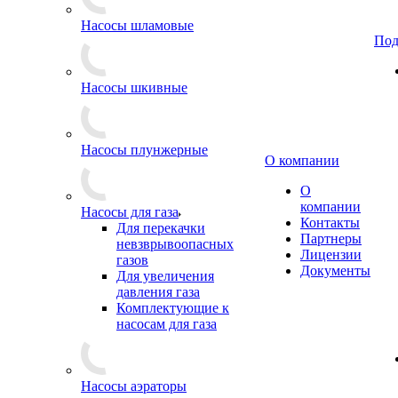
Насосы шламовые
Под
Насосы шкивные
Насосы плунжерные
О компании
О
компании
Насосы для газа
Контакты
Для перекачки
Партнеры
невзврывоопасных
Лицензии
газов
Документы
Для увеличения
давления газа
Комплектующие к
насосам для газа
Насосы аэраторы