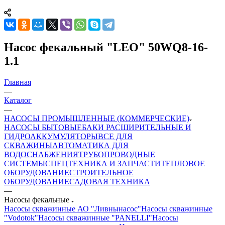
Насос фекальный "LEO" 50WQ8-16-
1.1
Главная
—
Каталог
—
НАСОСЫ ПРОМЫШЛЕННЫЕ (КОММЕРЧЕСКИЕ)
НАСОСЫ БЫТОВЫЕ
БАКИ РАСШИРИТЕЛЬНЫЕ И
ГИДРОАККУМУЛЯТОРЫ
ВСЕ ДЛЯ
СКВАЖИНЫ
АВТОМАТИКА ДЛЯ
ВОДОСНАБЖЕНИЯ
ТРУБОПРОВОДНЫЕ
СИСТЕМЫ
СПЕЦТЕХНИКА И ЗАПЧАСТИ
ТЕПЛОВОЕ
ОБОРУДОВАНИЕ
СТРОИТЕЛЬНОЕ
ОБОРУДОВАНИЕ
САДОВАЯ ТЕХНИКА
—
Насосы фекальные
Насосы скважинные АО "Ливнынасос"
Насосы скважинные
"Vodotok"
Насосы скважинные "PANELLI"
Насосы