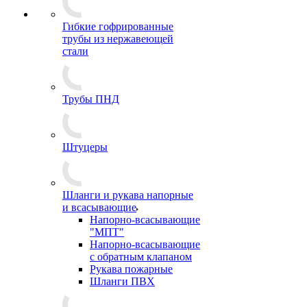
Гибкие гофрированные
трубы из нержавеющей
стали
Трубы ПНД
Штуцеры
Шланги и рукава напорные
и всасывающие
Напорно-всасывающие
"МПТ"
Напорно-всасывающие
с обратным клапаном
Рукава пожарные
Шланги ПВХ