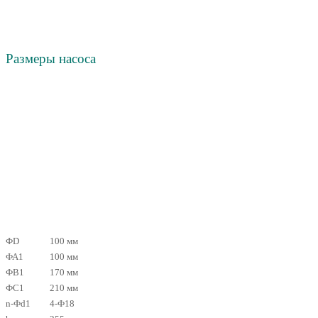
Размеры насоса
ФD
100 мм
ФА1
100 мм
ФB1
170 мм
ФC1
210 мм
n-Фd1
4-Ф18