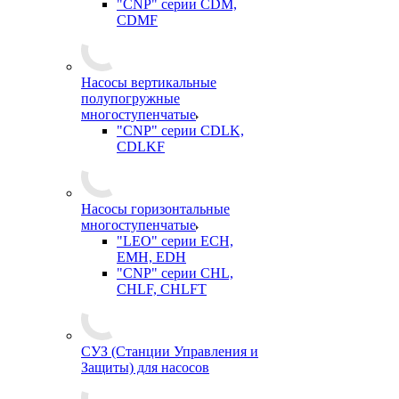
"CNP" серии CDM,
CDMF
Насосы вертикальные
полупогружные
многоступенчатые
"CNP" серии CDLK,
CDLKF
Насосы горизонтальные
многоступенчатые
"LEO" серии ECH,
EMH, EDH
"CNP" серии CHL,
CHLF, CHLFT
СУЗ (Станции Управления и
Защиты) для насосов