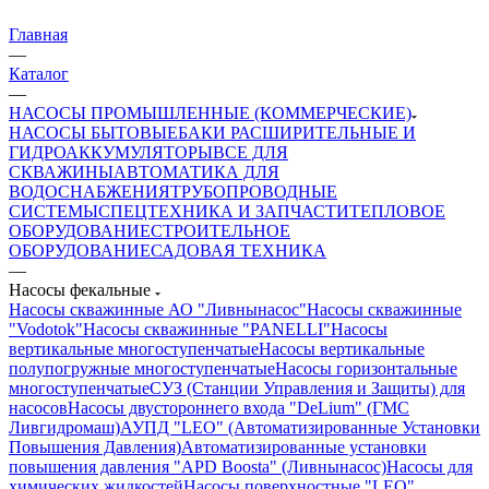
Главная
—
Каталог
—
НАСОСЫ ПРОМЫШЛЕННЫЕ (КОММЕРЧЕСКИЕ)
НАСОСЫ БЫТОВЫЕ
БАКИ РАСШИРИТЕЛЬНЫЕ И
ГИДРОАККУМУЛЯТОРЫ
ВСЕ ДЛЯ
СКВАЖИНЫ
АВТОМАТИКА ДЛЯ
ВОДОСНАБЖЕНИЯ
ТРУБОПРОВОДНЫЕ
СИСТЕМЫ
СПЕЦТЕХНИКА И ЗАПЧАСТИ
ТЕПЛОВОЕ
ОБОРУДОВАНИЕ
СТРОИТЕЛЬНОЕ
ОБОРУДОВАНИЕ
САДОВАЯ ТЕХНИКА
—
Насосы фекальные
Насосы скважинные АО "Ливнынасос"
Насосы скважинные
"Vodotok"
Насосы скважинные "PANELLI"
Насосы
вертикальные многоступенчатые
Насосы вертикальные
полупогружные многоступенчатые
Насосы горизонтальные
многоступенчатые
СУЗ (Станции Управления и Защиты) для
насосов
Насосы двустороннего входа "DeLium" (ГМС
Ливгидромаш)
АУПД "LEO" (Автоматизированные Установки
Повышения Давления)
Автоматизированные установки
повышения давления "APD Boosta" (Ливнынасос)
Насосы для
химических жидкостей
Насосы поверхностные "LEO"