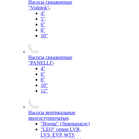
Насосы скважинные
"Vodotok"
4"
5"
6"
8"
10"
Насосы скважинные
"PANELLI"
4"
6"
8"
10"
12"
Насосы вертикальные
многоступенчатые
"Boosta" (Ливнынасос)
"LEO" серии LVR,
LVS, EVP, WTS