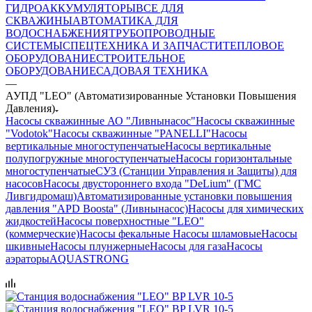
ГИДРОАККУМУЛЯТОРЫ
ВСЕ ДЛЯ
СКВАЖИНЫ
АВТОМАТИКА ДЛЯ
ВОДОСНАБЖЕНИЯ
ТРУБОПРОВОДНЫЕ
СИСТЕМЫ
СПЕЦТЕХНИКА И ЗАПЧАСТИ
ТЕПЛОВОЕ
ОБОРУДОВАНИЕ
СТРОИТЕЛЬНОЕ
ОБОРУДОВАНИЕ
САДОВАЯ ТЕХНИКА
—
АУПД "LEO" (Автоматизированные Установки Повышения
Давления)
Насосы скважинные АО "Ливнынасос"
Насосы скважинные
"Vodotok"
Насосы скважинные "PANELLI"
Насосы
вертикальные многоступенчатые
Насосы вертикальные
полупогружные многоступенчатые
Насосы горизонтальные
многоступенчатые
СУЗ (Станции Управления и Защиты) для
насосов
Насосы двустороннего входа "DeLium" (ГМС
Ливгидромаш)
Автоматизированные установки повышения
давления "APD Boosta" (Ливнынасос)
Насосы для химических
жидкостей
Насосы поверхностные "LEO"
(коммерческие)
Насосы фекальные
Насосы шламовые
Насосы
шкивные
Насосы плунжерные
Насосы для газа
Насосы
аэраторы
AQUASTRONG