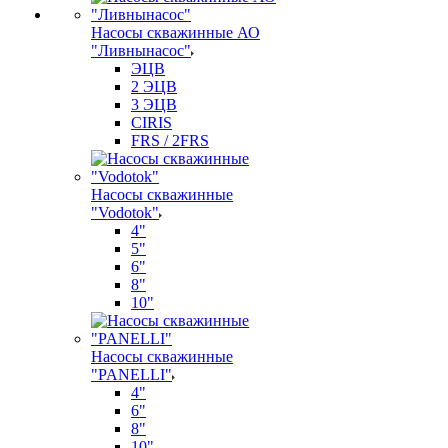
Насосы скважинные АО
"Ливнынасос"
ЭЦВ
2 ЭЦВ
3 ЭЦВ
CIRIS
FRS / 2FRS
Насосы скважинные
"Vodotok"
4"
5"
6"
8"
10"
Насосы скважинные
"PANELLI"
4"
6"
8"
10"