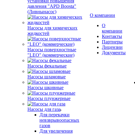
установки повышения
давления "APD Boosta"
(Ливнынасос)
О компании
О
Насосы для химических
компании
жидкостей
Контакты
Партнеры
Лицензии
Насосы поверхностные
Документы
"LEO" (коммерческие)
Насосы фекальные
Насосы шламовые
Насосы шкивные
Насосы плунжерные
Насосы для газа
Для перекачки
невзврывоопасных
газов
Для увеличения