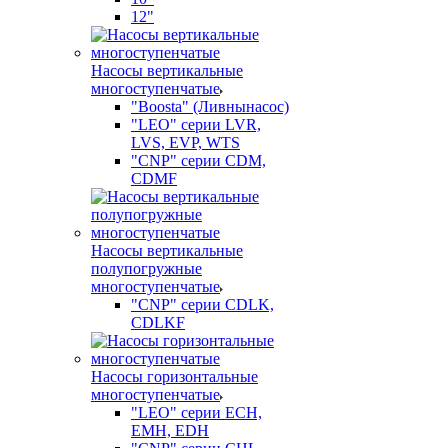
12"
Насосы вертикальные
многоступенчатые
"Boosta" (Ливнынасос)
"LEO" серии LVR,
LVS, EVP, WTS
"CNP" серии CDM,
CDMF
Насосы вертикальные
полупогружные
многоступенчатые
"CNP" серии CDLK,
CDLKF
Насосы горизонтальные
многоступенчатые
"LEO" серии ECH,
EMH, EDH