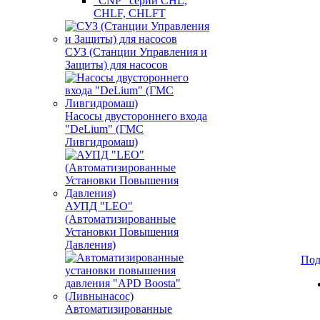
"CNP" серии CHL,
CHLF, CHLFT
СУЗ (Станции Управления и
Защиты) для насосов
Насосы двустороннего входа
"DeLium" (ГМС
Ливгидромаш)
АУПД "LEO"
(Автоматизированные
Установки Повышения
Давления)
Под
Автоматизированные