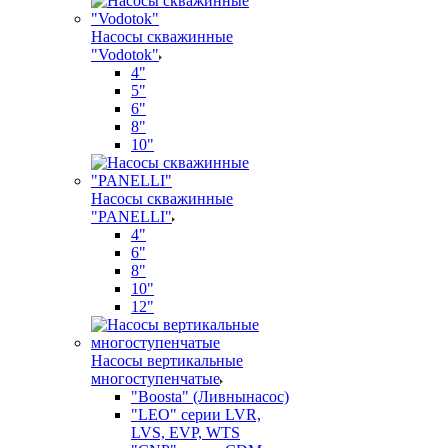
Насосы скважинные
"Vodotok"
4"
5"
6"
8"
10"
Насосы скважинные
"PANELLI"
4"
6"
8"
10"
12"
Насосы вертикальные
многоступенчатые
"Boosta" (Ливнынасос)
"LEO" серии LVR,
LVS, EVP, WTS