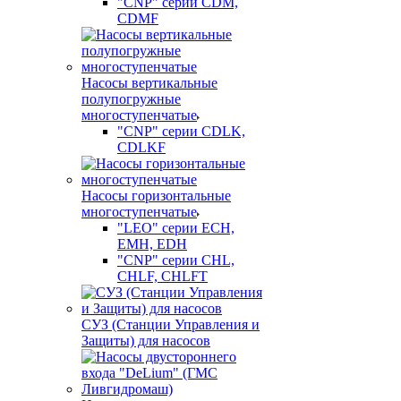
"CNP" серии CDM,
CDMF
Насосы вертикальные
полупогружные
многоступенчатые
"CNP" серии CDLK,
CDLKF
Насосы горизонтальные
многоступенчатые
"LEO" серии ECH,
EMH, EDH
"CNP" серии CHL,
CHLF, CHLFT
СУЗ (Станции Управления и
Защиты) для насосов