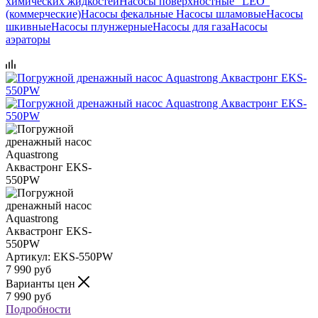
химических жидкостей
Насосы поверхностные "LEO"
(коммерческие)
Насосы фекальные
Насосы шламовые
Насосы
шкивные
Насосы плунжерные
Насосы для газа
Насосы
аэраторы
Артикул:
EKS-550PW
7 990
руб
Варианты цен
7 990
руб
Подробности