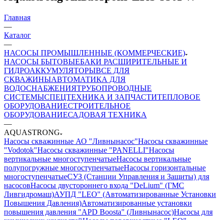
Главная
—
Каталог
—
НАСОСЫ ПРОМЫШЛЕННЫЕ (КОММЕРЧЕСКИЕ)
НАСОСЫ БЫТОВЫЕ
БАКИ РАСШИРИТЕЛЬНЫЕ И
ГИДРОАККУМУЛЯТОРЫ
ВСЕ ДЛЯ
СКВАЖИНЫ
АВТОМАТИКА ДЛЯ
ВОДОСНАБЖЕНИЯ
ТРУБОПРОВОДНЫЕ
СИСТЕМЫ
СПЕЦТЕХНИКА И ЗАПЧАСТИ
ТЕПЛОВОЕ
ОБОРУДОВАНИЕ
СТРОИТЕЛЬНОЕ
ОБОРУДОВАНИЕ
САДОВАЯ ТЕХНИКА
—
AQUASTRONG
Насосы скважинные АО "Ливнынасос"
Насосы скважинные
"Vodotok"
Насосы скважинные "PANELLI"
Насосы
вертикальные многоступенчатые
Насосы вертикальные
полупогружные многоступенчатые
Насосы горизонтальные
многоступенчатые
СУЗ (Станции Управления и Защиты) для
насосов
Насосы двустороннего входа "DeLium" (ГМС
Ливгидромаш)
АУПД "LEO" (Автоматизированные Установки
Повышения Давления)
Автоматизированные установки
повышения давления "APD Boosta" (Ливнынасос)
Насосы для