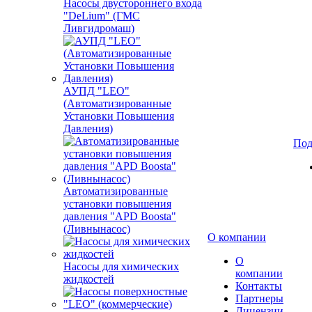
Насосы двустороннего входа
"DeLium" (ГМС
Ливгидромаш)
АУПД "LEO"
(Автоматизированные
Установки Повышения
Давления)
Под
Автоматизированные
установки повышения
давления "APD Boosta"
(Ливнынасос)
О компании
О
Насосы для химических
компании
жидкостей
Контакты
Партнеры
Лицензии