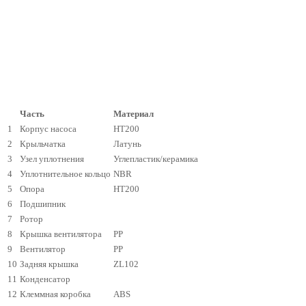
Часть
Материал
1
Корпус насоса
HT200
2
Крыльчатка
Латунь
3
Узел уплотнения
Углепластик/керамика
4
Уплотнительное кольцо
NBR
5
Опора
HT200
6
Подшипник
7
Ротор
8
Крышка вентилятора
PP
9
Вентилятор
PP
10
Задняя крышка
ZL102
11
Конденсатор
12
Клеммная коробка
ABS