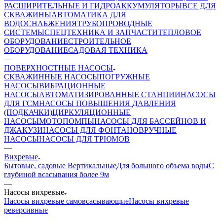
РАСШИРИТЕЛЬНЫЕ И ГИДРОАККУМУЛЯТОРЫ
ВСЕ ДЛЯ
СКВАЖИНЫ
АВТОМАТИКА ДЛЯ
ВОДОСНАБЖЕНИЯ
ТРУБОПРОВОДНЫЕ
СИСТЕМЫ
СПЕЦТЕХНИКА И ЗАПЧАСТИ
ТЕПЛОВОЕ
ОБОРУДОВАНИЕ
СТРОИТЕЛЬНОЕ
ОБОРУДОВАНИЕ
САДОВАЯ ТЕХНИКА
—
ПОВЕРХНОСТНЫЕ НАСОСЫ
СКВАЖИННЫЕ НАСОСЫ
ПОГРУЖНЫЕ
НАСОСЫ
ВИБРАЦИОННЫЕ
НАСОСЫ
АВТОМАТИЗИРОВАННЫЕ СТАНЦИИ
НАСОСЫ
ДЛЯ ГСМ
НАСОСЫ ПОВЫШЕНИЯ ДАВЛЕНИЯ
(ПОДКАЧКИ)
ЦИРКУЛЯЦИОННЫЕ
НАСОСЫ
МОТОПОМПЫ
НАСОСЫ ДЛЯ БАССЕЙНОВ И
ДЖАКУЗИ
НАСОСЫ ДЛЯ ФОНТАНОВ
РУЧНЫЕ
НАСОСЫ
НАСОСЫ ДЛЯ ТРЮМОВ
—
Вихревые
Бытовые, садовые
Вертикальные
Для большого объема воды
С
глубиной всасывания более 9м
—
Насосы вихревые
Насосы вихревые самовсасывающие
Насосы вихревые
реверсивные