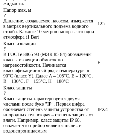
жидкости.
Напор max, м
?
Давление, создаваемое насосом, измеряется
125
в метрах вертикального подъема водного
столба. Каждые 10 метров напора - это одна
атмосфера (1 Bar)
Класс изоляции
?
В ГОСТе 8865-93 (МЭК 85-84) обозначены
классы изоляции обмоток по
F
нагревостойкости. Начинается
классификационный ряд с температуры в
90°C (класс Y). Далее A – 105°C, Е – 120°C,
В – 130°C, F – 155°C, Н – 180°C
Класс защиты
?
Класс защиты характеризуется двумя
числами после букв "IP". Первая цифра
обозначает степень защиты устройства от
IPX4
инородных тел, вторая – степень защиты от
влаги. Например, класс защиты IP 68,
означает что прибор является пыле - и
водонепроницаемым