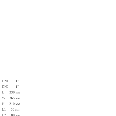
DN1
1"
DN2
1"
L
336 мм
W
365 мм
H
210 мм
L1
56 мм
L2
100 мм