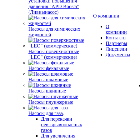
установки повышения
давления "APD Boosta"
(Ливнынасос)
О компании
О
Насосы для химических
компании
жидкостей
Контакты
Партнеры
Лицензии
Насосы поверхностные
Документы
"LEO" (коммерческие)
Насосы фекальные
Насосы шламовые
Насосы шкивные
Насосы плунжерные
Насосы для газа
Для перекачки
невзврывоопасных
газов
Для увеличения