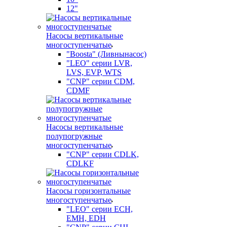
12"
Насосы вертикальные
многоступенчатые
"Boosta" (Ливнынасос)
"LEO" серии LVR,
LVS, EVP, WTS
"CNP" серии CDM,
CDMF
Насосы вертикальные
полупогружные
многоступенчатые
"CNP" серии CDLK,
CDLKF
Насосы горизонтальные
многоступенчатые
"LEO" серии ECH,
EMH, EDH