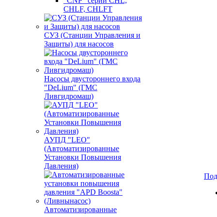
"CNP" серии CHL,
CHLF, CHLFT
СУЗ (Станции Управления и
Защиты) для насосов
Насосы двустороннего входа
"DeLium" (ГМС
Ливгидромаш)
АУПД "LEO"
(Автоматизированные
Установки Повышения
Давления)
Под
Автоматизированные