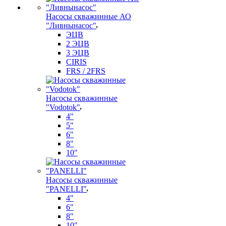
Насосы скважинные АО
"Ливнынасос"
ЭЦВ
2 ЭЦВ
3 ЭЦВ
CIRIS
FRS / 2FRS
Насосы скважинные
"Vodotok"
4"
5"
6"
8"
10"
Насосы скважинные
"PANELLI"
4"
6"
8"
10"