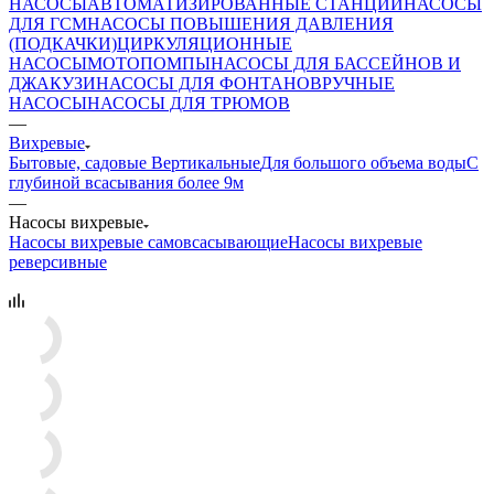
НАСОСЫ
АВТОМАТИЗИРОВАННЫЕ СТАНЦИИ
НАСОСЫ
ДЛЯ ГСМ
НАСОСЫ ПОВЫШЕНИЯ ДАВЛЕНИЯ
(ПОДКАЧКИ)
ЦИРКУЛЯЦИОННЫЕ
НАСОСЫ
МОТОПОМПЫ
НАСОСЫ ДЛЯ БАССЕЙНОВ И
ДЖАКУЗИ
НАСОСЫ ДЛЯ ФОНТАНОВ
РУЧНЫЕ
НАСОСЫ
НАСОСЫ ДЛЯ ТРЮМОВ
—
Вихревые
Бытовые, садовые
Вертикальные
Для большого объема воды
С
глубиной всасывания более 9м
—
Насосы вихревые
Насосы вихревые самовсасывающие
Насосы вихревые
реверсивные