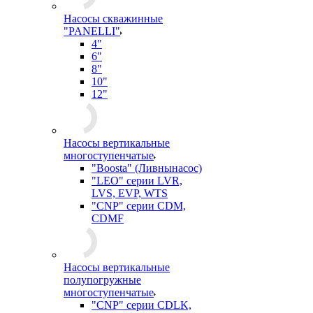
Насосы скважинные
"PANELLI"
4"
6"
8"
10"
12"
Насосы вертикальные
многоступенчатые
"Boosta" (Ливнынасос)
"LEO" серии LVR,
LVS, EVP, WTS
"CNP" серии CDM,
CDMF
Насосы вертикальные
полупогружные
многоступенчатые
"CNP" серии CDLK,