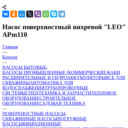
Насос поверхностный вихревой "LEO"
APm110
Главная
—
Каталог
—
НАСОСЫ БЫТОВЫЕ
НАСОСЫ ПРОМЫШЛЕННЫЕ (КОММЕРЧЕСКИЕ)
БАКИ
РАСШИРИТЕЛЬНЫЕ И ГИДРОАККУМУЛЯТОРЫ
ВСЕ ДЛЯ
СКВАЖИНЫ
АВТОМАТИКА ДЛЯ
ВОДОСНАБЖЕНИЯ
ТРУБОПРОВОДНЫЕ
СИСТЕМЫ
СПЕЦТЕХНИКА И ЗАПЧАСТИ
ТЕПЛОВОЕ
ОБОРУДОВАНИЕ
СТРОИТЕЛЬНОЕ
ОБОРУДОВАНИЕ
САДОВАЯ ТЕХНИКА
—
ПОВЕРХНОСТНЫЕ НАСОСЫ
СКВАЖИННЫЕ НАСОСЫ
ПОГРУЖНЫЕ
НАСОСЫ
ВИБРАЦИОННЫЕ