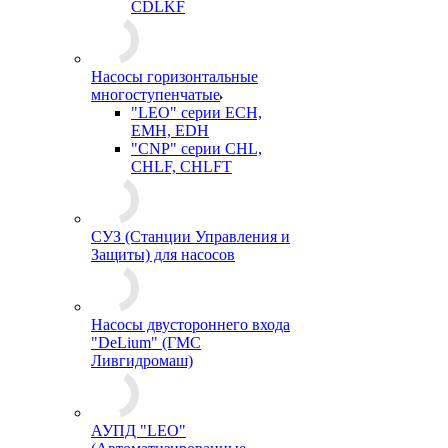
CDLKF
Насосы горизонтальные
многоступенчатые
"LEO" серии ECH,
EMH, EDH
"CNP" серии CHL,
CHLF, CHLFT
СУЗ (Станции Управления и
Защиты) для насосов
Насосы двустороннего входа
"DeLium" (ГМС
Ливгидромаш)
АУПД "LEO"