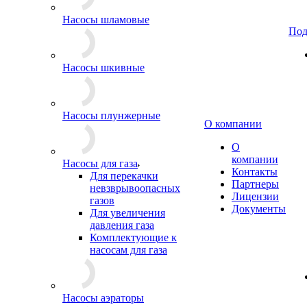
Насосы шламовые
Под
Насосы шкивные
Насосы плунжерные
О компании
О
компании
Насосы для газа
Контакты
Для перекачки
Партнеры
невзврывоопасных
Лицензии
газов
Документы
Для увеличения
давления газа
Комплектующие к
насосам для газа
Насосы аэраторы