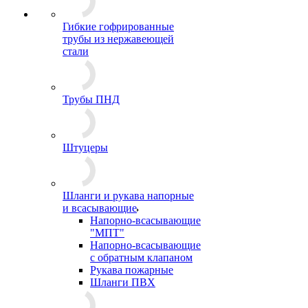
Гибкие гофрированные
трубы из нержавеющей
стали
Трубы ПНД
Штуцеры
Шланги и рукава напорные
и всасывающие
Напорно-всасывающие
"МПТ"
Напорно-всасывающие
с обратным клапаном
Рукава пожарные
Шланги ПВХ