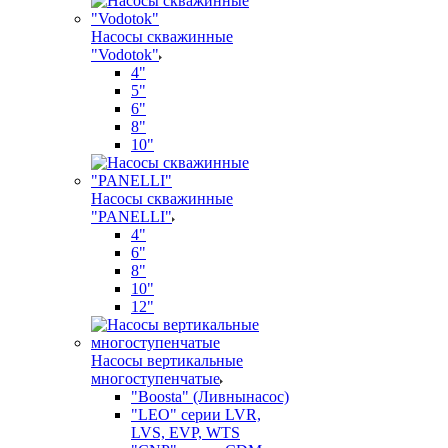
Насосы скважинные
"Vodotok"
4"
5"
6"
8"
10"
Насосы скважинные
"PANELLI"
4"
6"
8"
10"
12"
Насосы вертикальные
многоступенчатые
"Boosta" (Ливнынасос)
"LEO" серии LVR,
LVS, EVP, WTS