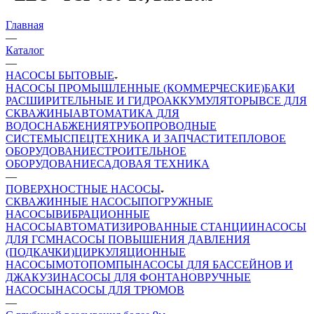
Главная
—
Каталог
—
НАСОСЫ БЫТОВЫЕ
НАСОСЫ ПРОМЫШЛЕННЫЕ (КОММЕРЧЕСКИЕ)
БАКИ
РАСШИРИТЕЛЬНЫЕ И ГИДРОАККУМУЛЯТОРЫ
ВСЕ ДЛЯ
СКВАЖИНЫ
АВТОМАТИКА ДЛЯ
ВОДОСНАБЖЕНИЯ
ТРУБОПРОВОДНЫЕ
СИСТЕМЫ
СПЕЦТЕХНИКА И ЗАПЧАСТИ
ТЕПЛОВОЕ
ОБОРУДОВАНИЕ
СТРОИТЕЛЬНОЕ
ОБОРУДОВАНИЕ
САДОВАЯ ТЕХНИКА
—
ПОВЕРХНОСТНЫЕ НАСОСЫ
СКВАЖИННЫЕ НАСОСЫ
ПОГРУЖНЫЕ
НАСОСЫ
ВИБРАЦИОННЫЕ
НАСОСЫ
АВТОМАТИЗИРОВАННЫЕ СТАНЦИИ
НАСОСЫ
ДЛЯ ГСМ
НАСОСЫ ПОВЫШЕНИЯ ДАВЛЕНИЯ
(ПОДКАЧКИ)
ЦИРКУЛЯЦИОННЫЕ
НАСОСЫ
МОТОПОМПЫ
НАСОСЫ ДЛЯ БАССЕЙНОВ И
ДЖАКУЗИ
НАСОСЫ ДЛЯ ФОНТАНОВ
РУЧНЫЕ
НАСОСЫ
НАСОСЫ ДЛЯ ТРЮМОВ
—