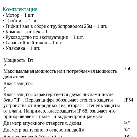
Комплектация
• Мотор – 1 шт.
• Тройник – 1 шт.
• Гибкий вал в сборе с трубопроводом 25м – 1 шт.
• Комплект ножек – 1
• Руководство по эксплуатации – 1 шт.
• Гарантийный талон – 1 шт.
• Упаковка – 1 шт.
Мощность, Вт
?
750
Максимальная мощность или потребляемая мощность
двигателя
Класс защиты
?
Класс защиты характеризуется двумя числами после
букв "IP". Первая цифра обозначает степень защиты
IP54
устройства от инородных тел, вторая – степень защиты
от влаги. Например, класс защиты IP 68, означает что
прибор является пыле - и водонепроницаемым
Диаметр впускного отверстия, дюйм
¾"
Диаметр выпускного отверстия, дюйм
¾"
Вес с упаковкой (Брутто), кг
18,5