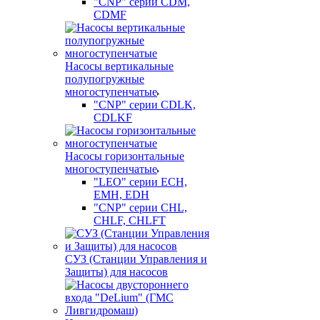
"CNP" серии CDM,
CDMF
Насосы вертикальные
полупогружные
многоступенчатые
"CNP" серии CDLK,
CDLKF
Насосы горизонтальные
многоступенчатые
"LEO" серии ECH,
EMH, EDH
"CNP" серии CHL,
CHLF, CHLFT
СУЗ (Станции Управления и
Защиты) для насосов