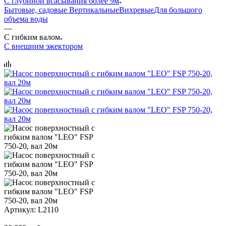
С глубиной всасывания более 9м
Бытовые, садовые
Вертикальные
Вихревые
Для большого
объема воды
—
С гибким валом
С внешним эжектором
Артикул:
L2110