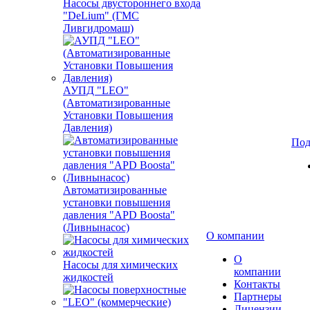
Насосы двустороннего входа
"DeLium" (ГМС
Ливгидромаш)
АУПД "LEO"
(Автоматизированные
Установки Повышения
Давления)
Под
Автоматизированные
установки повышения
давления "APD Boosta"
(Ливнынасос)
О компании
О
Насосы для химических
компании
жидкостей
Контакты
Партнеры
Лицензии