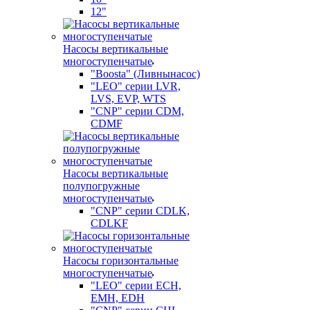
12"
Насосы вертикальные
многоступенчатые
"Boosta" (Ливнынасос)
"LEO" серии LVR,
LVS, EVP, WTS
"CNP" серии CDM,
CDMF
Насосы вертикальные
полупогружные
многоступенчатые
"CNP" серии CDLK,
CDLKF
Насосы горизонтальные
многоступенчатые
"LEO" серии ECH,
EMH, EDH