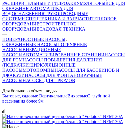
РАСШИРИТЕЛЬНЫЕ И ГИДРОАККУМУЛЯТОРЫ
ВСЕ ДЛЯ
СКВАЖИНЫ
АВТОМАТИКА ДЛЯ
ВОДОСНАБЖЕНИЯ
ТРУБОПРОВОДНЫЕ
СИСТЕМЫ
СПЕЦТЕХНИКА И ЗАПЧАСТИ
ТЕПЛОВОЕ
ОБОРУДОВАНИЕ
СТРОИТЕЛЬНОЕ
ОБОРУДОВАНИЕ
САДОВАЯ ТЕХНИКА
—
ПОВЕРХНОСТНЫЕ НАСОСЫ
СКВАЖИННЫЕ НАСОСЫ
ПОГРУЖНЫЕ
НАСОСЫ
ВИБРАЦИОННЫЕ
НАСОСЫ
АВТОМАТИЗИРОВАННЫЕ СТАНЦИИ
НАСОСЫ
ДЛЯ ГСМ
НАСОСЫ ПОВЫШЕНИЯ ДАВЛЕНИЯ
(ПОДКАЧКИ)
ЦИРКУЛЯЦИОННЫЕ
НАСОСЫ
МОТОПОМПЫ
НАСОСЫ ДЛЯ БАССЕЙНОВ И
ДЖАКУЗИ
НАСОСЫ ДЛЯ ФОНТАНОВ
РУЧНЫЕ
НАСОСЫ
НАСОСЫ ДЛЯ ТРЮМОВ
—
Для большого объема воды
Бытовые, садовые
Вертикальные
Вихревые
С глубиной
всасывания более 9м