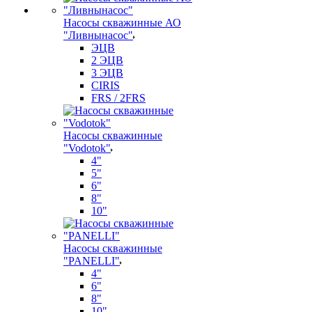
Насосы скважинные АО
"Ливнынасос"
ЭЦВ
2 ЭЦВ
3 ЭЦВ
CIRIS
FRS / 2FRS
Насосы скважинные
"Vodotok"
4"
5"
6"
8"
10"
Насосы скважинные
"PANELLI"
4"
6"
8"
10"