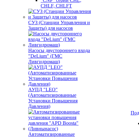
"CNP" серии CHL,
CHLF, CHLFT
СУЗ (Станции Управления и
Защиты) для насосов
Насосы двустороннего входа
"DeLium" (ГМС
Ливгидромаш)
АУПД "LEO"
(Автоматизированные
Установки Повышения
Давления)
Под
Автоматизированные