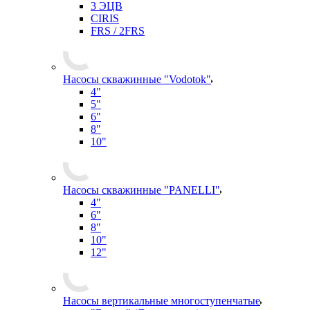
3 ЭЦВ
CIRIS
FRS / 2FRS
Насосы скважинные "Vodotok"
4"
5"
6"
8"
10"
Насосы скважинные "PANELLI"
4"
6"
8"
10"
12"
Насосы вертикальные многоступенчатые