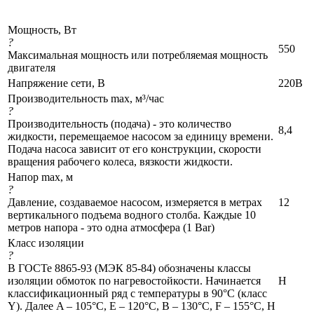
Мощность, Вт
?
550
Максимальная мощность или потребляемая мощность
двигателя
Напряжение сети, В
220В
Производительность max, м³/час
?
Производительность (подача) - это количество
8,4
жидкости, перемещаемое насосом за единицу времени.
Подача насоса зависит от его конструкции, скорости
вращения рабочего колеса, вязкости жидкости.
Напор max, м
?
Давление, создаваемое насосом, измеряется в метрах
12
вертикального подъема водного столба. Каждые 10
метров напора - это одна атмосфера (1 Bar)
Класс изоляции
?
В ГОСТе 8865-93 (МЭК 85-84) обозначены классы
изоляции обмоток по нагревостойкости. Начинается
H
классификационный ряд с температуры в 90°C (класс
Y). Далее A – 105°C, Е – 120°C, В – 130°C, F – 155°C, Н