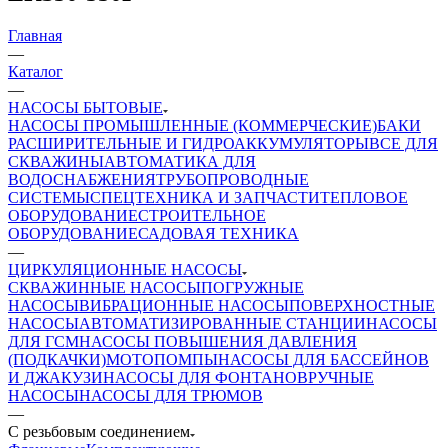
Главная
—
Каталог
—
НАСОСЫ БЫТОВЫЕ
НАСОСЫ ПРОМЫШЛЕННЫЕ (КОММЕРЧЕСКИЕ)
БАКИ
РАСШИРИТЕЛЬНЫЕ И ГИДРОАККУМУЛЯТОРЫ
ВСЕ ДЛЯ
СКВАЖИНЫ
АВТОМАТИКА ДЛЯ
ВОДОСНАБЖЕНИЯ
ТРУБОПРОВОДНЫЕ
СИСТЕМЫ
СПЕЦТЕХНИКА И ЗАПЧАСТИ
ТЕПЛОВОЕ
ОБОРУДОВАНИЕ
СТРОИТЕЛЬНОЕ
ОБОРУДОВАНИЕ
САДОВАЯ ТЕХНИКА
—
ЦИРКУЛЯЦИОННЫЕ НАСОСЫ
СКВАЖИННЫЕ НАСОСЫ
ПОГРУЖНЫЕ
НАСОСЫ
ВИБРАЦИОННЫЕ НАСОСЫ
ПОВЕРХНОСТНЫЕ
НАСОСЫ
АВТОМАТИЗИРОВАННЫЕ СТАНЦИИ
НАСОСЫ
ДЛЯ ГСМ
НАСОСЫ ПОВЫШЕНИЯ ДАВЛЕНИЯ
(ПОДКАЧКИ)
МОТОПОМПЫ
НАСОСЫ ДЛЯ БАССЕЙНОВ
И ДЖАКУЗИ
НАСОСЫ ДЛЯ ФОНТАНОВ
РУЧНЫЕ
НАСОСЫ
НАСОСЫ ДЛЯ ТРЮМОВ
—
С резьбовым соединением