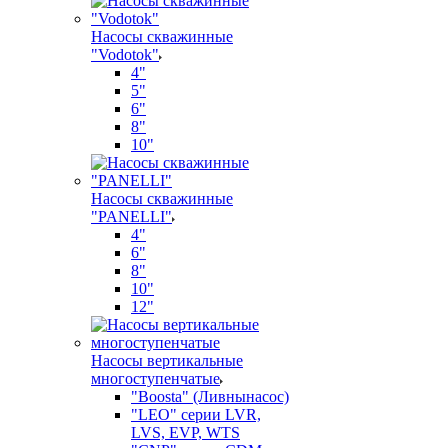
Насосы скважинные
"Vodotok"
4"
5"
6"
8"
10"
Насосы скважинные
"PANELLI"
4"
6"
8"
10"
12"
Насосы вертикальные
многоступенчатые
"Boosta" (Ливнынасос)
"LEO" серии LVR,
LVS, EVP, WTS