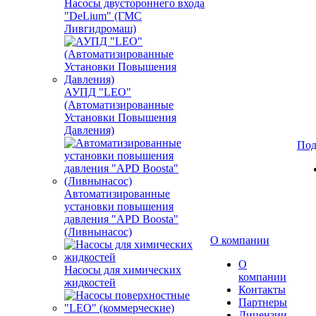
Насосы двустороннего входа
"DeLium" (ГМС
Ливгидромаш)
АУПД "LEO"
(Автоматизированные
Установки Повышения
Давления)
Под
Автоматизированные
установки повышения
давления "APD Boosta"
(Ливнынасос)
О компании
О
Насосы для химических
компании
жидкостей
Контакты
Партнеры
Лицензии