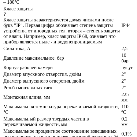
– 180°C
Класс защиты
?
Класс защиты характеризуется двумя числами после
букв "IP". Первая цифра обозначает степень защиты
IP44
устройства от инородных тел, вторая – степень защиты
от влаги. Например, класс защиты IP 68, означает что
прибор является пыле - и водонепроницаемым
Сила тока, А
2,5
10
Давление максимальное, бар
бар
Корпус рабочей камеры
чугун
Диаметр впускного отверстия, дюйм
2"
Диаметр выпускного отверстия, дюйм
2"
Резьба монтажных гаек
2"
225
Монтажная длина, мм
мм
Максимальная температура перекачиваемой жидкости,
110
°C
ºС
Максимальный размер твердых частиц в
0,2
перекачиваемой жидкости, мм
мм
Максимальное процентное соотношение взвешанных
0,1%
нерастворимых частиц в перекачиваемой жидкости, %