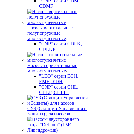
"CNP" серии CDM,
CDMF
Насосы вертикальные
полупогружные
многоступенчатые
"CNP" серии CDLK,
CDLKF
Насосы горизонтальные
многоступенчатые
"LEO" серии ECH,
EMH, EDH
"CNP" серии CHL,
CHLF, CHLFT
СУЗ (Станции Управления и
Защиты) для насосов