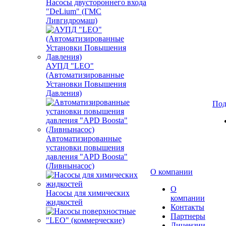
Насосы двустороннего входа
"DeLium" (ГМС
Ливгидромаш)
АУПД "LEO"
(Автоматизированные
Установки Повышения
Давления)
Под
Автоматизированные
установки повышения
давления "APD Boosta"
(Ливнынасос)
О компании
О
Насосы для химических
компании
жидкостей
Контакты
Партнеры
Лицензии