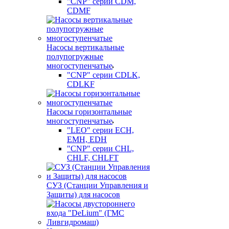
"CNP" серии CDM,
CDMF
Насосы вертикальные
полупогружные
многоступенчатые
"CNP" серии CDLK,
CDLKF
Насосы горизонтальные
многоступенчатые
"LEO" серии ECH,
EMH, EDH
"CNP" серии CHL,
CHLF, CHLFT
СУЗ (Станции Управления и
Защиты) для насосов