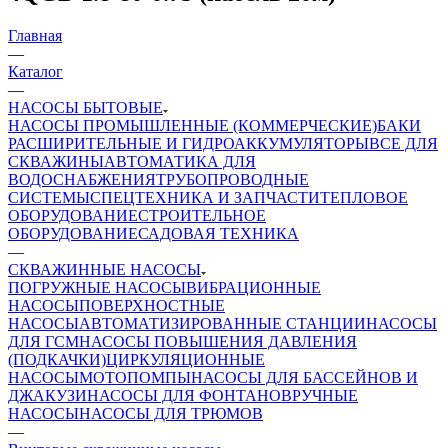
Главная
—
Каталог
—
НАСОСЫ БЫТОВЫЕ
НАСОСЫ ПРОМЫШЛЕННЫЕ (КОММЕРЧЕСКИЕ)
БАКИ
РАСШИРИТЕЛЬНЫЕ И ГИДРОАККУМУЛЯТОРЫ
ВСЕ ДЛЯ
СКВАЖИНЫ
АВТОМАТИКА ДЛЯ
ВОДОСНАБЖЕНИЯ
ТРУБОПРОВОДНЫЕ
СИСТЕМЫ
СПЕЦТЕХНИКА И ЗАПЧАСТИ
ТЕПЛОВОЕ
ОБОРУДОВАНИЕ
СТРОИТЕЛЬНОЕ
ОБОРУДОВАНИЕ
САДОВАЯ ТЕХНИКА
—
СКВАЖИННЫЕ НАСОСЫ
ПОГРУЖНЫЕ НАСОСЫ
ВИБРАЦИОННЫЕ
НАСОСЫ
ПОВЕРХНОСТНЫЕ
НАСОСЫ
АВТОМАТИЗИРОВАННЫЕ СТАНЦИИ
НАСОСЫ
ДЛЯ ГСМ
НАСОСЫ ПОВЫШЕНИЯ ДАВЛЕНИЯ
(ПОДКАЧКИ)
ЦИРКУЛЯЦИОННЫЕ
НАСОСЫ
МОТОПОМПЫ
НАСОСЫ ДЛЯ БАССЕЙНОВ И
ДЖАКУЗИ
НАСОСЫ ДЛЯ ФОНТАНОВ
РУЧНЫЕ
НАСОСЫ
НАСОСЫ ДЛЯ ТРЮМОВ
—