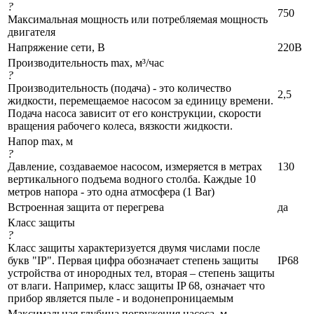
?
750
Максимальная мощность или потребляемая мощность
двигателя
Напряжение сети, В
220В
Производительность max, м³/час
?
Производительность (подача) - это количество
2,5
жидкости, перемещаемое насосом за единицу времени.
Подача насоса зависит от его конструкции, скорости
вращения рабочего колеса, вязкости жидкости.
Напор max, м
?
Давление, создаваемое насосом, измеряется в метрах
130
вертикального подъема водного столба. Каждые 10
метров напора - это одна атмосфера (1 Bar)
Встроенная защита от перегрева
да
Класс защиты
?
Класс защиты характеризуется двумя числами после
букв "IP". Первая цифра обозначает степень защиты
IP68
устройства от инородных тел, вторая – степень защиты
от влаги. Например, класс защиты IP 68, означает что
прибор является пыле - и водонепроницаемым
Максимальная глубина погружения насоса, м