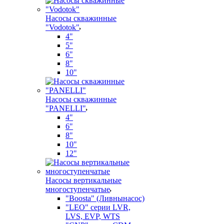
Насосы скважинные
"Vodotok"
4"
5"
6"
8"
10"
Насосы скважинные
"PANELLI"
4"
6"
8"
10"
12"
Насосы вертикальные
многоступенчатые
"Boosta" (Ливнынасос)
"LEO" серии LVR,
LVS, EVP, WTS