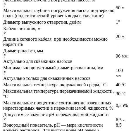
?
50 м
Максимальная глубина погружения насоса под зеркало
воды (под статический уровень воды в скважине)
Диаметр выпускного отверстия, дюйм
1"
Кабель питания, м
?
20 м
Длинна сетевого кабеля, при необходимости можно
нарастить
Диаметр насоса, мм
?
96 мм
Актуально для скважинах насосов
Минимально допустимый диаметр скважины, мм
100
?
мм
Актуально только для скважинных насосов
Максимальная температура окружающей среды, °C
40 ºС
Максимальная температура перекачиваемой жидкости,
30 °C
°C
Максимальное процентное соотношение взвешанных
0,25%
нерастворимых частиц в перекачиваемой жидкости, %
Допустимые значения pH перекачиваемой жидкости
?
6,5 -
Водородный показатель, pH — мера кислотности
8,5
водных растворов. Для чистой воды pH равен 7.