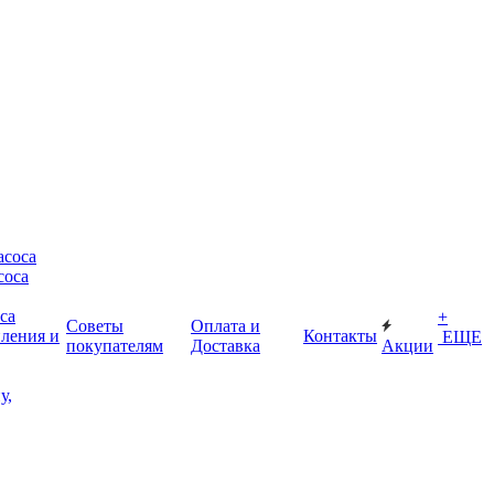
асоса
соса
са
+
Советы
Оплата и
пления и
Контакты
ЕЩЕ
покупателям
Доставка
Акции
у,