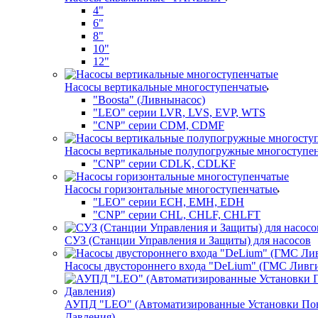
4"
6"
8"
10"
12"
Насосы вертикальные многоступенчатые
"Boosta" (Ливнынасос)
"LEO" серии LVR, LVS, EVP, WTS
"CNP" серии CDM, CDMF
Насосы вертикальные полупогружные многоступе
"CNP" серии CDLK, CDLKF
Насосы горизонтальные многоступенчатые
"LEO" серии ECH, EMH, EDH
"CNP" серии CHL, CHLF, CHLFT
СУЗ (Станции Управления и Защиты) для насосов
Насосы двустороннего входа "DeLium" (ГМС Ливг
АУПД "LEO" (Автоматизированные Установки П
Давления)