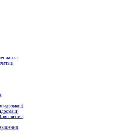
нчатые
идромаш)
овышения