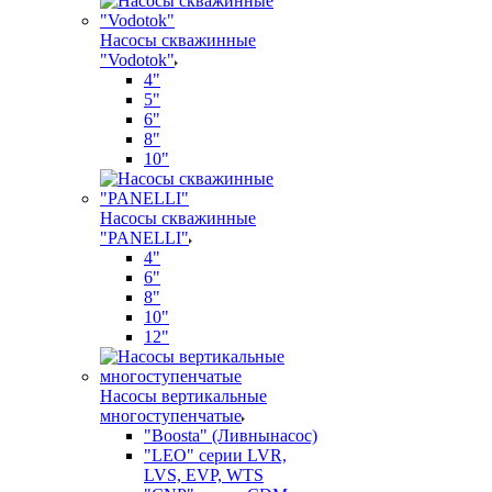
Насосы скважинные
"Vodotok"
4"
5"
6"
8"
10"
Насосы скважинные
"PANELLI"
4"
6"
8"
10"
12"
Насосы вертикальные
многоступенчатые
"Boosta" (Ливнынасос)
"LEO" серии LVR,
LVS, EVP, WTS