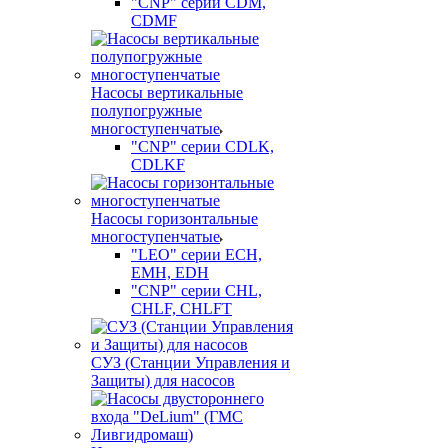
"CNP" серии CDM,
CDMF
Насосы вертикальные
полупогружные
многоступенчатые
"CNP" серии CDLK,
CDLKF
Насосы горизонтальные
многоступенчатые
"LEO" серии ECH,
EMH, EDH
"CNP" серии CHL,
CHLF, CHLFT
СУЗ (Станции Управления и
Защиты) для насосов