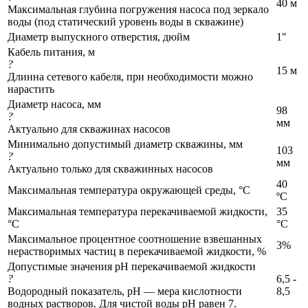
40 м
Максимальная глубина погружения насоса под зеркало
воды (под статический уровень воды в скважине)
Диаметр выпускного отверстия, дюйм
1"
Кабель питания, м
?
15 м
Длинна сетевого кабеля, при необходимости можно
нарастить
Диаметр насоса, мм
98
?
мм
Актуально для скважинах насосов
Минимально допустимый диаметр скважины, мм
103
?
мм
Актуально только для скважинных насосов
40
Максимальная температура окружающей среды, °C
ºС
Максимальная температура перекачиваемой жидкости,
35
°C
°C
Максимальное процентное соотношение взвешанных
3%
нерастворимых частиц в перекачиваемой жидкости, %
Допустимые значения pH перекачиваемой жидкости
?
6,5 -
Водородный показатель, pH — мера кислотности
8,5
водных растворов. Для чистой воды pH равен 7.