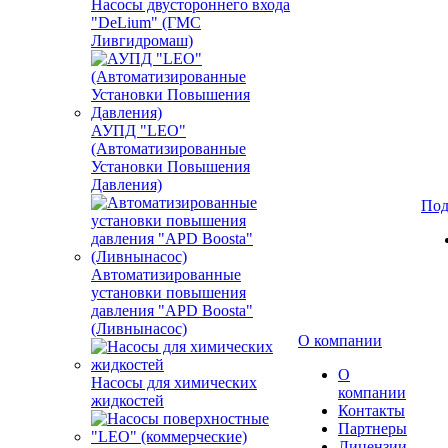
Насосы двустороннего входа
"DeLium" (ГМС
Ливгидромаш)
АУПД "LEO"
(Автоматизированные
Установки Повышения
Давления)
Под
Автоматизированные
установки повышения
давления "APD Boosta"
(Ливнынасос)
О компании
О
Насосы для химических
компании
жидкостей
Контакты
Партнеры
Лицензии