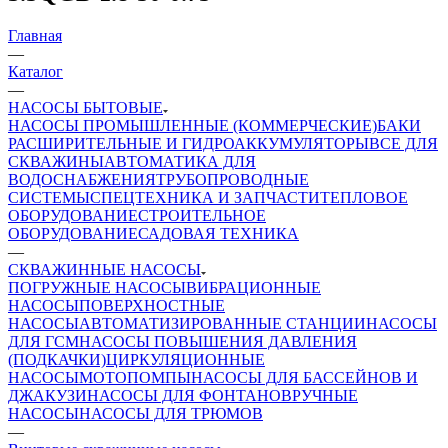
Главная
—
Каталог
—
НАСОСЫ БЫТОВЫЕ
НАСОСЫ ПРОМЫШЛЕННЫЕ (КОММЕРЧЕСКИЕ)
БАКИ
РАСШИРИТЕЛЬНЫЕ И ГИДРОАККУМУЛЯТОРЫ
ВСЕ ДЛЯ
СКВАЖИНЫ
АВТОМАТИКА ДЛЯ
ВОДОСНАБЖЕНИЯ
ТРУБОПРОВОДНЫЕ
СИСТЕМЫ
СПЕЦТЕХНИКА И ЗАПЧАСТИ
ТЕПЛОВОЕ
ОБОРУДОВАНИЕ
СТРОИТЕЛЬНОЕ
ОБОРУДОВАНИЕ
САДОВАЯ ТЕХНИКА
—
СКВАЖИННЫЕ НАСОСЫ
ПОГРУЖНЫЕ НАСОСЫ
ВИБРАЦИОННЫЕ
НАСОСЫ
ПОВЕРХНОСТНЫЕ
НАСОСЫ
АВТОМАТИЗИРОВАННЫЕ СТАНЦИИ
НАСОСЫ
ДЛЯ ГСМ
НАСОСЫ ПОВЫШЕНИЯ ДАВЛЕНИЯ
(ПОДКАЧКИ)
ЦИРКУЛЯЦИОННЫЕ
НАСОСЫ
МОТОПОМПЫ
НАСОСЫ ДЛЯ БАССЕЙНОВ И
ДЖАКУЗИ
НАСОСЫ ДЛЯ ФОНТАНОВ
РУЧНЫЕ
НАСОСЫ
НАСОСЫ ДЛЯ ТРЮМОВ
—