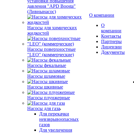
установки повышения
давления "APD Boosta"
(Ливнынасос)
О компании
О
Насосы для химических
компании
жидкостей
Контакты
Партнеры
Лицензии
Насосы поверхностные
Документы
"LEO" (коммерческие)
Насосы фекальные
Насосы шламовые
Насосы шкивные
Насосы плунжерные
Насосы для газа
Для перекачки
невзврывоопасных
газов
Для увеличения