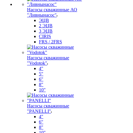
Насосы скважинные АО
"Ливнынасос"
ЭЦВ
2 ЭЦВ
3 ЭЦВ
CIRIS
FRS / 2FRS
Насосы скважинные
"Vodotok"
4"
5"
6"
8"
10"
Насосы скважинные
"PANELLI"
4"
6"
8"
10"