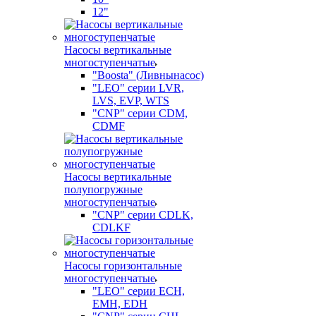
12"
Насосы вертикальные
многоступенчатые
"Boosta" (Ливнынасос)
"LEO" серии LVR,
LVS, EVP, WTS
"CNP" серии CDM,
CDMF
Насосы вертикальные
полупогружные
многоступенчатые
"CNP" серии CDLK,
CDLKF
Насосы горизонтальные
многоступенчатые
"LEO" серии ECH,
EMH, EDH