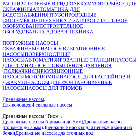
РАСШИРИТЕЛЬНЫЕ И ГИДРОАККУМУЛЯТОРЫ
ВСЕ ДЛЯ
СКВАЖИНЫ
АВТОМАТИКА ДЛЯ
ВОДОСНАБЖЕНИЯ
ТРУБОПРОВОДНЫЕ
СИСТЕМЫ
СПЕЦТЕХНИКА И ЗАПЧАСТИ
ТЕПЛОВОЕ
ОБОРУДОВАНИЕ
СТРОИТЕЛЬНОЕ
ОБОРУДОВАНИЕ
САДОВАЯ ТЕХНИКА
—
ПОГРУЖНЫЕ НАСОСЫ
СКВАЖИННЫЕ НАСОСЫ
ВИБРАЦИОННЫЕ
НАСОСЫ
ПОВЕРХНОСТНЫЕ
НАСОСЫ
АВТОМАТИЗИРОВАННЫЕ СТАНЦИИ
НАСОСЫ
ДЛЯ ГСМ
НАСОСЫ ПОВЫШЕНИЯ ДАВЛЕНИЯ
(ПОДКАЧКИ)
ЦИРКУЛЯЦИОННЫЕ
НАСОСЫ
МОТОПОМПЫ
НАСОСЫ ДЛЯ БАССЕЙНОВ И
ДЖАКУЗИ
НАСОСЫ ДЛЯ ФОНТАНОВ
РУЧНЫЕ
НАСОСЫ
НАСОСЫ ДЛЯ ТРЮМОВ
—
Дренажные насосы
Для колодцев
Фекальные насосы
—
Дренажные насосы "Гном"
Дренажные насосы (примеси до 5мм)
Дренажные насосы
(примеси до 35мм)
Дренажные насосы для перекачивания из
бочки
Дренажные насосы для сточных вод