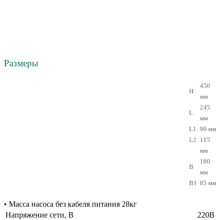
Размеры
450
H
мм
245
L
мм
L1
90 мм
L2
115
мм
180
B
мм
B1
85 мм
• Масса насоса без кабеля питания 28кг
Напряжение сети, В
220В