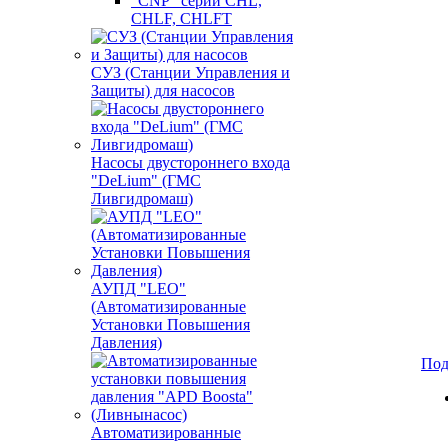
"CNP" серии CHL,
CHLF, CHLFT
СУЗ (Станции Управления и
Защиты) для насосов
Насосы двустороннего входа
"DeLium" (ГМС
Ливгидромаш)
АУПД "LEO"
(Автоматизированные
Установки Повышения
Давления)
Под
Автоматизированные