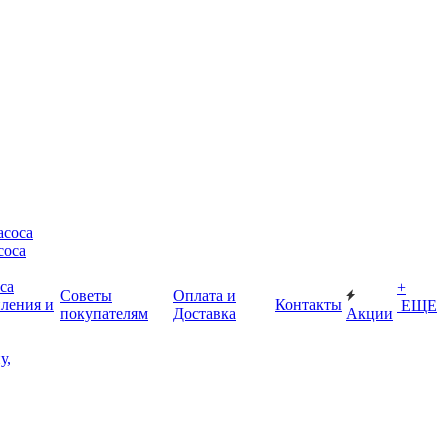
асоса
соса
са
+
Советы
Оплата и
пления и
Контакты
ЕЩЕ
покупателям
Доставка
Акции
у,