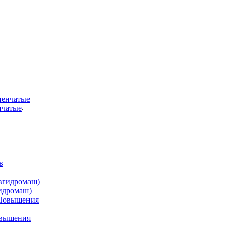
нчатые
идромаш)
овышения