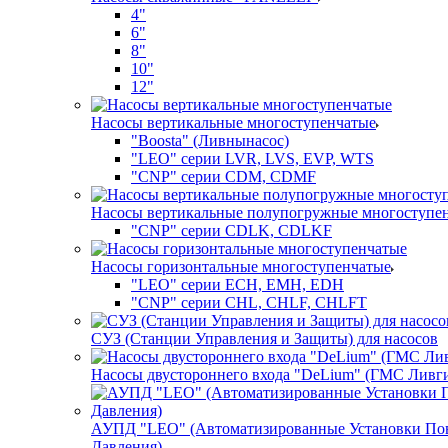
4"
6"
8"
10"
12"
Насосы вертикальные многоступенчатые
"Boosta" (Ливнынасос)
"LEO" серии LVR, LVS, EVP, WTS
"CNP" серии CDM, CDMF
Насосы вертикальные полупогружные многоступе
"CNP" серии CDLK, CDLKF
Насосы горизонтальные многоступенчатые
"LEO" серии ECH, EMH, EDH
"CNP" серии CHL, CHLF, CHLFT
СУЗ (Станции Управления и Защиты) для насосов
Насосы двустороннего входа "DeLium" (ГМС Ливг
АУПД "LEO" (Автоматизированные Установки П
Давления)