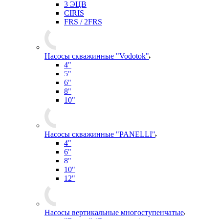
3 ЭЦВ
CIRIS
FRS / 2FRS
Насосы скважинные "Vodotok"
4"
5"
6"
8"
10"
Насосы скважинные "PANELLI"
4"
6"
8"
10"
12"
Насосы вертикальные многоступенчатые