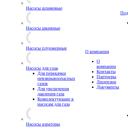
Насосы шламовые
Под
Насосы шкивные
Насосы плунжерные
О компании
О
компании
Насосы для газа
Контакты
Для перекачки
Партнеры
невзврывоопасных
Лицензии
газов
Документы
Для увеличения
давления газа
Комплектующие к
насосам для газа
Насосы аэраторы