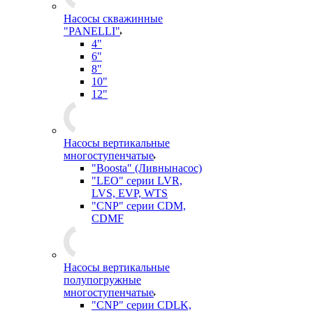
Насосы скважинные
"PANELLI"
4"
6"
8"
10"
12"
Насосы вертикальные
многоступенчатые
"Boosta" (Ливнынасос)
"LEO" серии LVR,
LVS, EVP, WTS
"CNP" серии CDM,
CDMF
Насосы вертикальные
полупогружные
многоступенчатые
"CNP" серии CDLK,