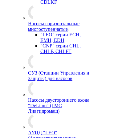
CDLKF
Насосы горизонтальные
многоступенчатые
"LEO" серии ECH,
EMH, EDH
"CNP" серии CHL,
CHLF, CHLFT
СУЗ (Станции Управления и
Защиты) для насосов
Насосы двустороннего входа
"DeLium" (ГМС
Ливгидромаш)
АУПД "LEO"