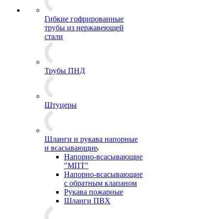
Гибкие гофрированные
трубы из нержавеющей
стали
Трубы ПНД
Штуцеры
Шланги и рукава напорные
и всасывающие
Напорно-всасывающие
"МПТ"
Напорно-всасывающие
с обратным клапаном
Рукава пожарные
Шланги ПВХ