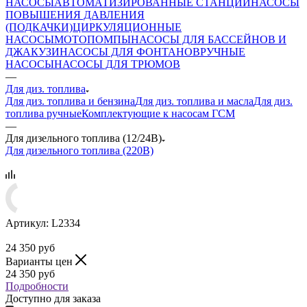
НАСОСЫ
АВТОМАТИЗИРОВАННЫЕ СТАНЦИИ
НАСОСЫ
ПОВЫШЕНИЯ ДАВЛЕНИЯ
(ПОДКАЧКИ)
ЦИРКУЛЯЦИОННЫЕ
НАСОСЫ
МОТОПОМПЫ
НАСОСЫ ДЛЯ БАССЕЙНОВ И
ДЖАКУЗИ
НАСОСЫ ДЛЯ ФОНТАНОВ
РУЧНЫЕ
НАСОСЫ
НАСОСЫ ДЛЯ ТРЮМОВ
—
Для диз. топлива
Для диз. топлива и бензина
Для диз. топлива и масла
Для диз.
топлива ручные
Комплектующие к насосам ГСМ
—
Для дизельного топлива (12/24В)
Для дизельного топлива (220В)
Артикул:
L2334
24 350
руб
Варианты цен
24 350
руб
Подробности
Доступно для заказа