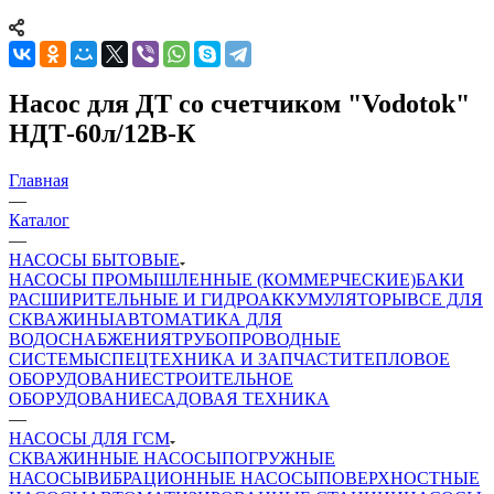
Насос для ДТ со счетчиком "Vodotok"
НДТ-60л/12В-К
Главная
—
Каталог
—
НАСОСЫ БЫТОВЫЕ
НАСОСЫ ПРОМЫШЛЕННЫЕ (КОММЕРЧЕСКИЕ)
БАКИ
РАСШИРИТЕЛЬНЫЕ И ГИДРОАККУМУЛЯТОРЫ
ВСЕ ДЛЯ
СКВАЖИНЫ
АВТОМАТИКА ДЛЯ
ВОДОСНАБЖЕНИЯ
ТРУБОПРОВОДНЫЕ
СИСТЕМЫ
СПЕЦТЕХНИКА И ЗАПЧАСТИ
ТЕПЛОВОЕ
ОБОРУДОВАНИЕ
СТРОИТЕЛЬНОЕ
ОБОРУДОВАНИЕ
САДОВАЯ ТЕХНИКА
—
НАСОСЫ ДЛЯ ГСМ
СКВАЖИННЫЕ НАСОСЫ
ПОГРУЖНЫЕ
НАСОСЫ
ВИБРАЦИОННЫЕ НАСОСЫ
ПОВЕРХНОСТНЫЕ