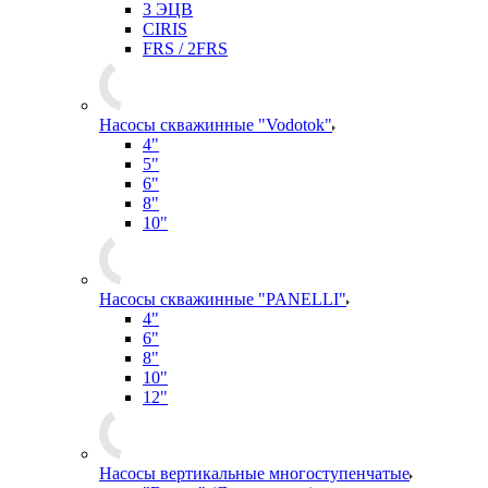
3 ЭЦВ
CIRIS
FRS / 2FRS
Насосы скважинные "Vodotok"
4"
5"
6"
8"
10"
Насосы скважинные "PANELLI"
4"
6"
8"
10"
12"
Насосы вертикальные многоступенчатые