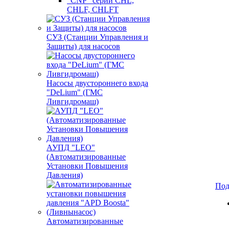
"CNP" серии CHL,
CHLF, CHLFT
СУЗ (Станции Управления и
Защиты) для насосов
Насосы двустороннего входа
"DeLium" (ГМС
Ливгидромаш)
АУПД "LEO"
(Автоматизированные
Установки Повышения
Давления)
Под
Автоматизированные