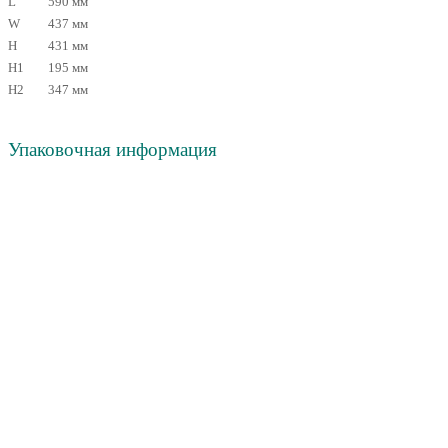
L
590 мм
W
437 мм
H
431 мм
H1
195 мм
H2
347 мм
Упаковочная информация