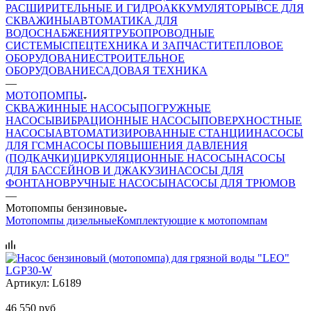
РАСШИРИТЕЛЬНЫЕ И ГИДРОАККУМУЛЯТОРЫ
ВСЕ ДЛЯ
СКВАЖИНЫ
АВТОМАТИКА ДЛЯ
ВОДОСНАБЖЕНИЯ
ТРУБОПРОВОДНЫЕ
СИСТЕМЫ
СПЕЦТЕХНИКА И ЗАПЧАСТИ
ТЕПЛОВОЕ
ОБОРУДОВАНИЕ
СТРОИТЕЛЬНОЕ
ОБОРУДОВАНИЕ
САДОВАЯ ТЕХНИКА
—
МОТОПОМПЫ
СКВАЖИННЫЕ НАСОСЫ
ПОГРУЖНЫЕ
НАСОСЫ
ВИБРАЦИОННЫЕ НАСОСЫ
ПОВЕРХНОСТНЫЕ
НАСОСЫ
АВТОМАТИЗИРОВАННЫЕ СТАНЦИИ
НАСОСЫ
ДЛЯ ГСМ
НАСОСЫ ПОВЫШЕНИЯ ДАВЛЕНИЯ
(ПОДКАЧКИ)
ЦИРКУЛЯЦИОННЫЕ НАСОСЫ
НАСОСЫ
ДЛЯ БАССЕЙНОВ И ДЖАКУЗИ
НАСОСЫ ДЛЯ
ФОНТАНОВ
РУЧНЫЕ НАСОСЫ
НАСОСЫ ДЛЯ ТРЮМОВ
—
Мотопомпы бензиновые
Мотопомпы дизельные
Комплектующие к мотопомпам
Артикул:
L6189
46 550
руб