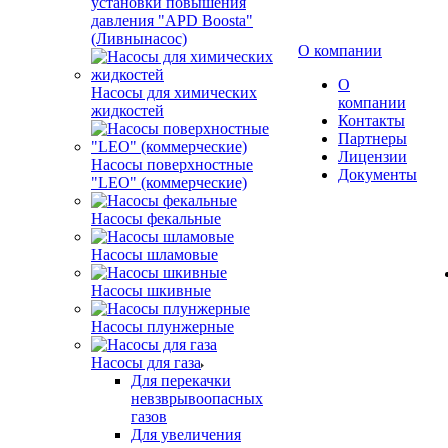
установки повышения
давления "APD Boosta"
(Ливнынасос)
О компании
О
Насосы для химических
компании
жидкостей
Контакты
Партнеры
Лицензии
Насосы поверхностные
Документы
"LEO" (коммерческие)
Насосы фекальные
Насосы шламовые
Насосы шкивные
Насосы плунжерные
Насосы для газа
Для перекачки
невзврывоопасных
газов
Для увеличения