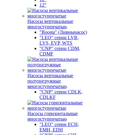
12"
Насосы вертикальные
многоступенчатые
"Boosta" (Ливнынасос)
"LEO" серии LVR,
LVS, EVP, WTS
"CNP" серии CDM,
CDMF
Насосы вертикальные
полупогружные
многоступенчатые
"CNP" серии CDLK,
CDLKF
Насосы горизонтальные
многоступенчатые
"LEO" серии ECH,
EMH, EDH