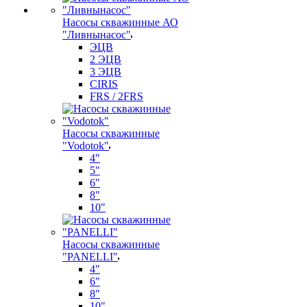
Насосы скважинные АО
"Ливнынасос"
ЭЦВ
2 ЭЦВ
3 ЭЦВ
CIRIS
FRS / 2FRS
Насосы скважинные
"Vodotok"
4"
5"
6"
8"
10"
Насосы скважинные
"PANELLI"
4"
6"
8"
10"