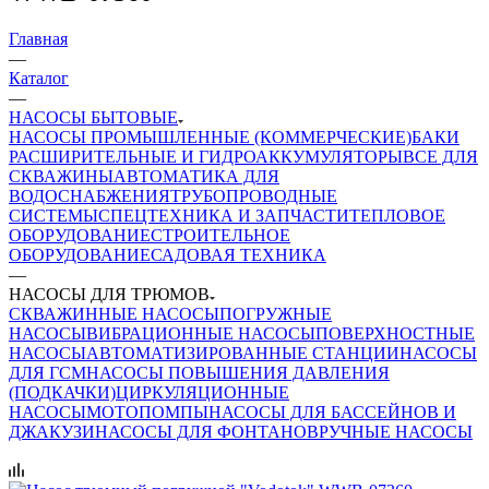
Главная
—
Каталог
—
НАСОСЫ БЫТОВЫЕ
НАСОСЫ ПРОМЫШЛЕННЫЕ (КОММЕРЧЕСКИЕ)
БАКИ
РАСШИРИТЕЛЬНЫЕ И ГИДРОАККУМУЛЯТОРЫ
ВСЕ ДЛЯ
СКВАЖИНЫ
АВТОМАТИКА ДЛЯ
ВОДОСНАБЖЕНИЯ
ТРУБОПРОВОДНЫЕ
СИСТЕМЫ
СПЕЦТЕХНИКА И ЗАПЧАСТИ
ТЕПЛОВОЕ
ОБОРУДОВАНИЕ
СТРОИТЕЛЬНОЕ
ОБОРУДОВАНИЕ
САДОВАЯ ТЕХНИКА
—
НАСОСЫ ДЛЯ ТРЮМОВ
СКВАЖИННЫЕ НАСОСЫ
ПОГРУЖНЫЕ
НАСОСЫ
ВИБРАЦИОННЫЕ НАСОСЫ
ПОВЕРХНОСТНЫЕ
НАСОСЫ
АВТОМАТИЗИРОВАННЫЕ СТАНЦИИ
НАСОСЫ
ДЛЯ ГСМ
НАСОСЫ ПОВЫШЕНИЯ ДАВЛЕНИЯ
(ПОДКАЧКИ)
ЦИРКУЛЯЦИОННЫЕ
НАСОСЫ
МОТОПОМПЫ
НАСОСЫ ДЛЯ БАССЕЙНОВ И
ДЖАКУЗИ
НАСОСЫ ДЛЯ ФОНТАНОВ
РУЧНЫЕ НАСОСЫ