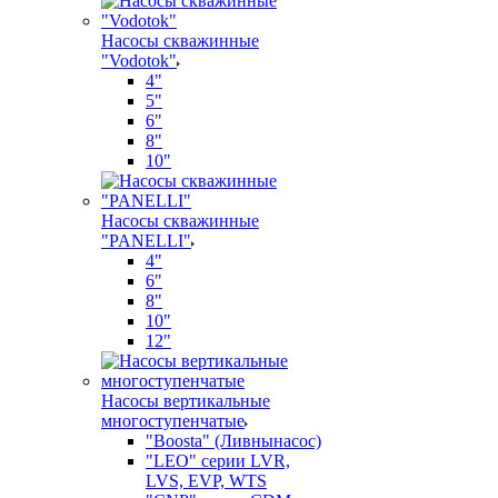
Насосы скважинные
"Vodotok"
4"
5"
6"
8"
10"
Насосы скважинные
"PANELLI"
4"
6"
8"
10"
12"
Насосы вертикальные
многоступенчатые
"Boosta" (Ливнынасос)
"LEO" серии LVR,
LVS, EVP, WTS