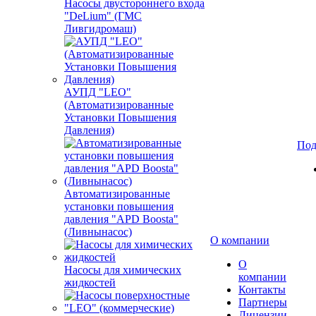
Насосы двустороннего входа
"DeLium" (ГМС
Ливгидромаш)
АУПД "LEO"
(Автоматизированные
Установки Повышения
Давления)
Под
Автоматизированные
установки повышения
давления "APD Boosta"
(Ливнынасос)
О компании
О
Насосы для химических
компании
жидкостей
Контакты
Партнеры
Лицензии