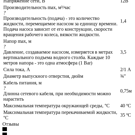
Напряжение сети, В
12В
Производительность max, м³/час
?
Производительность (подача) - это количество
1,4
жидкости, перемещаемое насосом за единицу времени.
Подача насоса зависит от его конструкции, скорости
вращения рабочего колеса, вязкости жидкости.
Напор max, м
?
Давление, создаваемое насосом, измеряется в метрах
3,5
вертикального подъема водного столба. Каждые 10
метров напора - это одна атмосфера (1 Bar)
Сила тока, А
2/1 А
Диаметр выпускного отверстия, дюйм
¾"
Кабель питания, м
?
0,75м
Длинна сетевого кабеля, при необходимости можно
нарастить
Максимальная температура окружающей среды, °C
40 ºС
Максимальная температура перекачиваемой жидкости,
35 ºС
°C
Отзывы