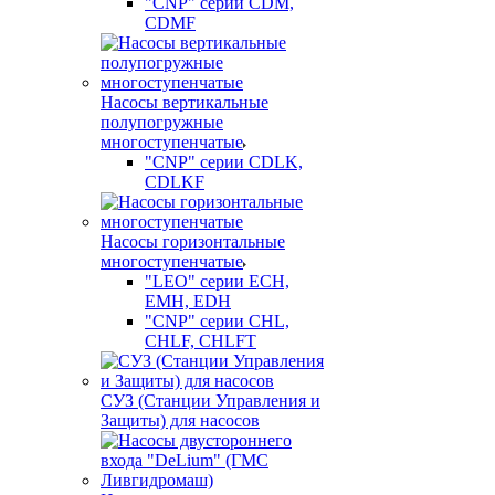
"CNP" серии CDM,
CDMF
Насосы вертикальные
полупогружные
многоступенчатые
"CNP" серии CDLK,
CDLKF
Насосы горизонтальные
многоступенчатые
"LEO" серии ECH,
EMH, EDH
"CNP" серии CHL,
CHLF, CHLFT
СУЗ (Станции Управления и
Защиты) для насосов