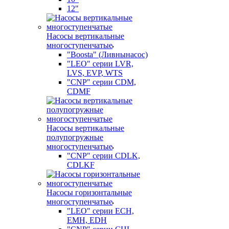
12"
Насосы вертикальные
многоступенчатые
"Boosta" (Ливнынасос)
"LEO" серии LVR,
LVS, EVP, WTS
"CNP" серии CDM,
CDMF
Насосы вертикальные
полупогружные
многоступенчатые
"CNP" серии CDLK,
CDLKF
Насосы горизонтальные
многоступенчатые
"LEO" серии ECH,
EMH, EDH