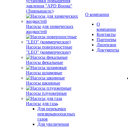
установки повышения
давления "APD Boosta"
(Ливнынасос)
О компании
О
Насосы для химических
компании
жидкостей
Контакты
Партнеры
Лицензии
Насосы поверхностные
Документы
"LEO" (коммерческие)
Насосы фекальные
Насосы шламовые
Насосы шкивные
Насосы плунжерные
Насосы для газа
Для перекачки
невзврывоопасных
газов
Для увеличения