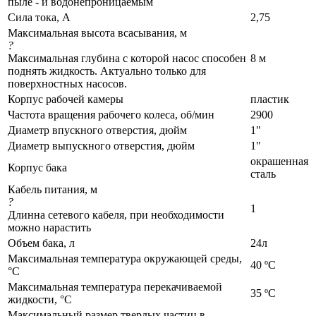
пыле - и водонепроницаемым
Сила тока, А
2,75
Максимальная высота всасывания, м
?
Максимальная глубина с которой насос способен
8 м
поднять жидкость. Актуально только для
поверхностных насосов.
Корпус рабочей камеры
пластик
Частота вращения рабочего колеса, об/мин
2900
Диаметр впускного отверстия, дюйм
1"
Диаметр выпускного отверстия, дюйм
1"
окрашенная
Корпус бака
сталь
Кабель питания, м
?
1
Длинна сетевого кабеля, при необходимости
можно нарастить
Объем бака, л
24л
Максимальная температура окружающей среды,
40 ºС
°C
Максимальная температура перекачиваемой
35 ºС
жидкости, °C
Максимальный размер твердых частиц в