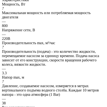
Мощность, Вт
?
Максимальная мощность или потребляемая мощность
двигателя
—
800
Напряжение сети, В
—
220В
Производительность max, м³/час
?
Производительность (подача) - это количество жидкости,
перемещаемое насосом за единицу времени. Подача насоса
зависит от его конструкции, скорости вращения рабочего
колеса, вязкости жидкости.
—
3.3
Напор max, м
?
Давление, создаваемое насосом, измеряется в метрах
вертикального подъема водного столба. Каждые 10 метров
напора - это одна атмосфера (1 Bar)
—
38