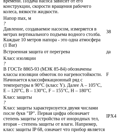
времени. Подача насоса зависит от его
конструкции, скорости вращения рабочего
колеса, вязкости жидкости.
Напор max, м
?
Давление, создаваемое насосом, измеряется в
38
метрах вертикального подъема водного столба.
Каждые 10 метров напора - это одна атмосфера
(1 Bar)
Встроенная защита от перегрева
да
Класс изоляции
?
В ГОСТе 8865-93 (МЭК 85-84) обозначены
классы изоляции обмоток по нагревостойкости.
F
Начинается классификационный ряд с
температуры в 90°C (класс Y). Далее A – 105°C,
Е – 120°C, В – 130°C, F – 155°C, Н – 180°C
Класс защиты
?
Класс защиты характеризуется двумя числами
после букв "IP". Первая цифра обозначает
IPX4
степень защиты устройства от инородных тел,
вторая – степень защиты от влаги. Например,
класс защиты IP 68, означает что прибор является