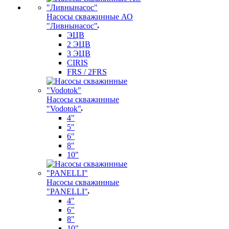
Насосы скважинные АО
"Ливнынасос"
ЭЦВ
2 ЭЦВ
3 ЭЦВ
CIRIS
FRS / 2FRS
Насосы скважинные
"Vodotok"
4"
5"
6"
8"
10"
Насосы скважинные
"PANELLI"
4"
6"
8"
10"