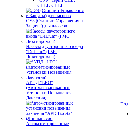
"CNP" серии CHL,
CHLF, CHLFT
СУЗ (Станции Управления и
Защиты) для насосов
Насосы двустороннего входа
"DeLium" (ГМС
Ливгидромаш)
АУПД "LEO"
(Автоматизированные
Установки Повышения
Давления)
Под
Автоматизированные