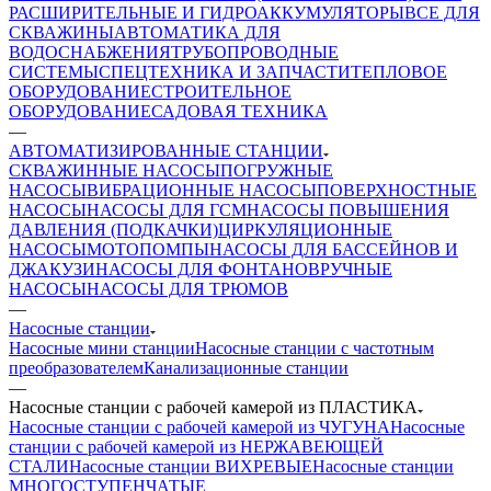
РАСШИРИТЕЛЬНЫЕ И ГИДРОАККУМУЛЯТОРЫ
ВСЕ ДЛЯ
СКВАЖИНЫ
АВТОМАТИКА ДЛЯ
ВОДОСНАБЖЕНИЯ
ТРУБОПРОВОДНЫЕ
СИСТЕМЫ
СПЕЦТЕХНИКА И ЗАПЧАСТИ
ТЕПЛОВОЕ
ОБОРУДОВАНИЕ
СТРОИТЕЛЬНОЕ
ОБОРУДОВАНИЕ
САДОВАЯ ТЕХНИКА
—
АВТОМАТИЗИРОВАННЫЕ СТАНЦИИ
СКВАЖИННЫЕ НАСОСЫ
ПОГРУЖНЫЕ
НАСОСЫ
ВИБРАЦИОННЫЕ НАСОСЫ
ПОВЕРХНОСТНЫЕ
НАСОСЫ
НАСОСЫ ДЛЯ ГСМ
НАСОСЫ ПОВЫШЕНИЯ
ДАВЛЕНИЯ (ПОДКАЧКИ)
ЦИРКУЛЯЦИОННЫЕ
НАСОСЫ
МОТОПОМПЫ
НАСОСЫ ДЛЯ БАССЕЙНОВ И
ДЖАКУЗИ
НАСОСЫ ДЛЯ ФОНТАНОВ
РУЧНЫЕ
НАСОСЫ
НАСОСЫ ДЛЯ ТРЮМОВ
—
Насосные станции
Насосные мини станции
Насосные станции с частотным
преобразователем
Канализационные станции
—
Насосные станции с рабочей камерой из ПЛАСТИКА
Насосные станции с рабочей камерой из ЧУГУНА
Насосные
станции с рабочей камерой из НЕРЖАВЕЮЩЕЙ
СТАЛИ
Насосные станции ВИХРЕВЫЕ
Насосные станции
МНОГОСТУПЕНЧАТЫЕ