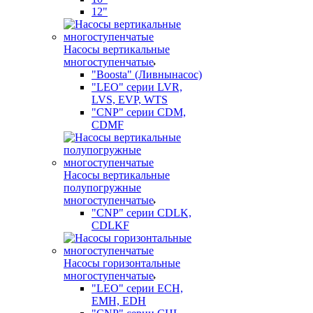
12"
Насосы вертикальные
многоступенчатые
"Boosta" (Ливнынасос)
"LEO" серии LVR,
LVS, EVP, WTS
"CNP" серии CDM,
CDMF
Насосы вертикальные
полупогружные
многоступенчатые
"CNP" серии CDLK,
CDLKF
Насосы горизонтальные
многоступенчатые
"LEO" серии ECH,
EMH, EDH