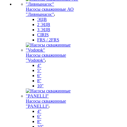
Насосы скважинные АО
"Ливнынасос"
ЭЦВ
2 ЭЦВ
3 ЭЦВ
CIRIS
FRS / 2FRS
Насосы скважинные
"Vodotok"
4"
5"
6"
8"
10"
Насосы скважинные
"PANELLI"
4"
6"
8"
10"