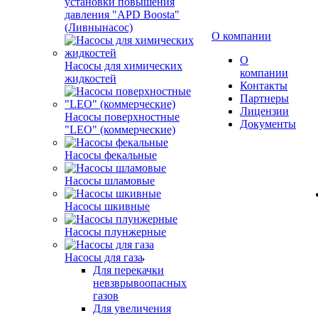
установки повышения
давления "APD Boosta"
(Ливнынасос)
О компании
О
Насосы для химических
компании
жидкостей
Контакты
Партнеры
Лицензии
Насосы поверхностные
Документы
"LEO" (коммерческие)
Насосы фекальные
Насосы шламовые
Насосы шкивные
Насосы плунжерные
Насосы для газа
Для перекачки
невзврывоопасных
газов
Для увеличения