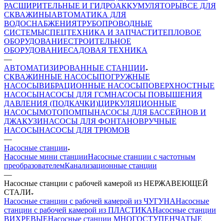
РАСШИРИТЕЛЬНЫЕ И ГИДРОАККУМУЛЯТОРЫ
ВСЕ ДЛЯ
СКВАЖИНЫ
АВТОМАТИКА ДЛЯ
ВОДОСНАБЖЕНИЯ
ТРУБОПРОВОДНЫЕ
СИСТЕМЫ
СПЕЦТЕХНИКА И ЗАПЧАСТИ
ТЕПЛОВОЕ
ОБОРУДОВАНИЕ
СТРОИТЕЛЬНОЕ
ОБОРУДОВАНИЕ
САДОВАЯ ТЕХНИКА
—
АВТОМАТИЗИРОВАННЫЕ СТАНЦИИ
СКВАЖИННЫЕ НАСОСЫ
ПОГРУЖНЫЕ
НАСОСЫ
ВИБРАЦИОННЫЕ НАСОСЫ
ПОВЕРХНОСТНЫЕ
НАСОСЫ
НАСОСЫ ДЛЯ ГСМ
НАСОСЫ ПОВЫШЕНИЯ
ДАВЛЕНИЯ (ПОДКАЧКИ)
ЦИРКУЛЯЦИОННЫЕ
НАСОСЫ
МОТОПОМПЫ
НАСОСЫ ДЛЯ БАССЕЙНОВ И
ДЖАКУЗИ
НАСОСЫ ДЛЯ ФОНТАНОВ
РУЧНЫЕ
НАСОСЫ
НАСОСЫ ДЛЯ ТРЮМОВ
—
Насосные станции
Насосные мини станции
Насосные станции с частотным
преобразователем
Канализационные станции
—
Насосные станции с рабочей камерой из НЕРЖАВЕЮЩЕЙ
СТАЛИ
Насосные станции с рабочей камерой из ЧУГУНА
Насосные
станции с рабочей камерой из ПЛАСТИКА
Насосные станции
ВИХРЕВЫЕ
Насосные станции МНОГОСТУПЕНЧАТЫЕ