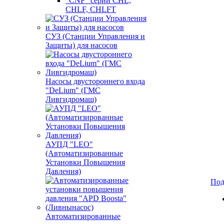
"CNP" серии CHL,
CHLF, CHLFT
СУЗ (Станции Управления и
Защиты) для насосов
Насосы двустороннего входа
"DeLium" (ГМС
Ливгидромаш)
АУПД "LEO"
(Автоматизированные
Установки Повышения
Давления)
Под
Автоматизированные