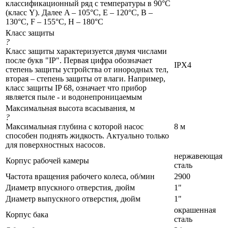
классификационный ряд с температуры в 90°C
(класс Y). Далее A – 105°C, Е – 120°C, В –
130°C, F – 155°C, Н – 180°C
Класс защиты
?
Класс защиты характеризуется двумя числами
после букв "IP". Первая цифра обозначает
IPX4
степень защиты устройства от инородных тел,
вторая – степень защиты от влаги. Например,
класс защиты IP 68, означает что прибор
является пыле - и водонепроницаемым
Максимальная высота всасывания, м
?
Максимальная глубина с которой насос
8 м
способен поднять жидкость. Актуально только
для поверхностных насосов.
нержавеющая
Корпус рабочей камеры
сталь
Частота вращения рабочего колеса, об/мин
2900
Диаметр впускного отверстия, дюйм
1"
Диаметр выпускного отверстия, дюйм
1"
окрашенная
Корпус бака
сталь