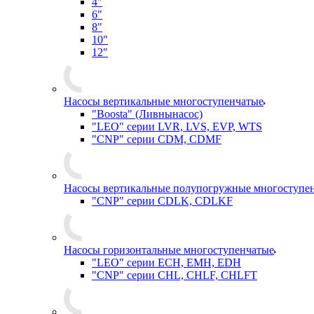
4"
6"
8"
10"
12"
Насосы вертикальные многоступенчатые
"Boosta" (Ливнынасос)
"LEO" серии LVR, LVS, EVP, WTS
"CNP" серии CDM, CDMF
Насосы вертикальные полупогружные многоступе
"CNP" серии CDLK, CDLKF
Насосы горизонтальные многоступенчатые
"LEO" серии ECH, EMH, EDH
"CNP" серии CHL, CHLF, CHLFT