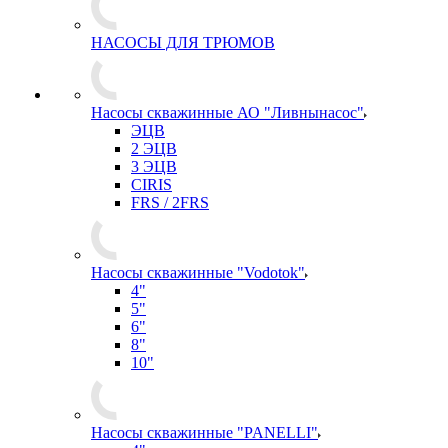
НАСОСЫ ДЛЯ ТРЮМОВ
Насосы скважинные АО "Ливнынасос"
ЭЦВ
2 ЭЦВ
3 ЭЦВ
CIRIS
FRS / 2FRS
Насосы скважинные "Vodotok"
4"
5"
6"
8"
10"
Насосы скважинные "PANELLI"