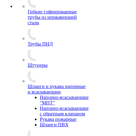
Гибкие гофрированные
трубы из нержавеющей
стали
Трубы ПНД
Штуцеры
Шланги и рукава напорные
и всасывающие
Напорно-всасывающие
"МПТ"
Напорно-всасывающие
с обратным клапаном
Рукава пожарные
Шланги ПВХ