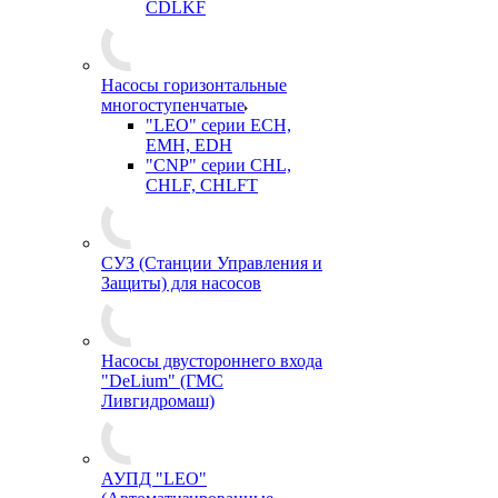
CDLKF
Насосы горизонтальные
многоступенчатые
"LEO" серии ECH,
EMH, EDH
"CNP" серии CHL,
CHLF, CHLFT
СУЗ (Станции Управления и
Защиты) для насосов
Насосы двустороннего входа
"DeLium" (ГМС
Ливгидромаш)
АУПД "LEO"