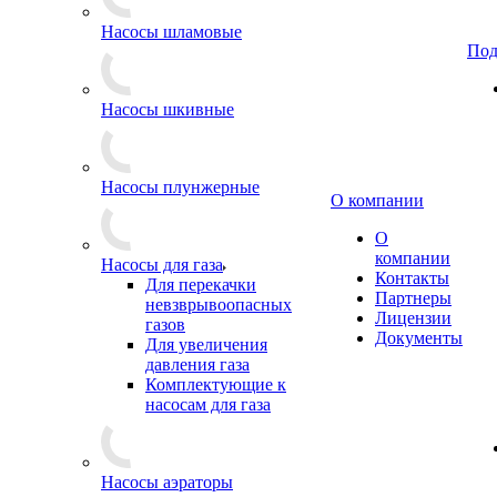
Насосы шламовые
Под
Насосы шкивные
Насосы плунжерные
О компании
О
компании
Насосы для газа
Контакты
Для перекачки
Партнеры
невзврывоопасных
Лицензии
газов
Документы
Для увеличения
давления газа
Комплектующие к
насосам для газа
Насосы аэраторы