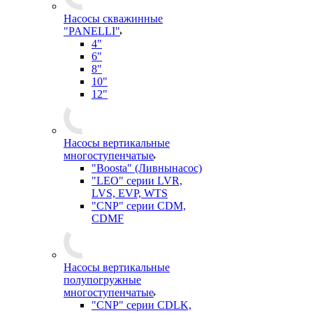
Насосы скважинные
"PANELLI"
4"
6"
8"
10"
12"
Насосы вертикальные
многоступенчатые
"Boosta" (Ливнынасос)
"LEO" серии LVR,
LVS, EVP, WTS
"CNP" серии CDM,
CDMF
Насосы вертикальные
полупогружные
многоступенчатые
"CNP" серии CDLK,