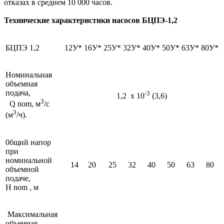
отказах в среднем 10 000 часов.
Технические характеристики насосов БЦПЭ-1,2
БЦПЭ 1,2
12У*
16У*
25У*
32У*
40У*
50У*
63У*
80У*
Номинальная
объемная
подача,
-3
1,2 х 10
(3,6)
3
Q nom, м
/с
3
(м
/ч).
0бщий напор
при
номинальной
14
20
25
32
40
50
63
80
объемной
подаче,
H nom , м
Максимальная
объемная