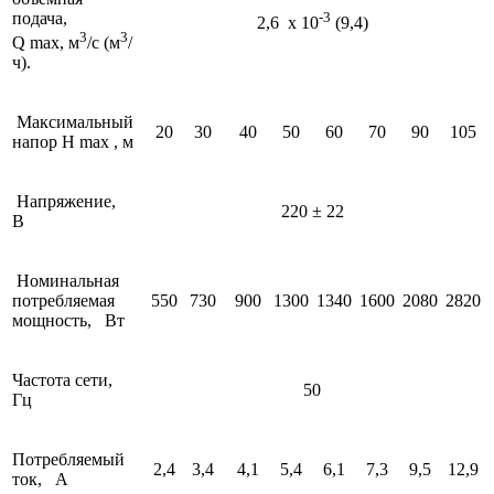
подача,
-3
2,6 х 10
(9,4)
3
3
Q max, м
/с (м
/
ч).
Максимальный
20
30
40
50
60
70
90
105
напор H mах , м
Напряжение,
220 ± 22
В
Номинальная
потребляемая
550
730
900
1300
1340
1600
2080
2820
мощность, Вт
Частота сети,
50
Гц
Потребляемый
2,4
3,4
4,1
5,4
6,1
7,3
9,5
12,9
ток, А