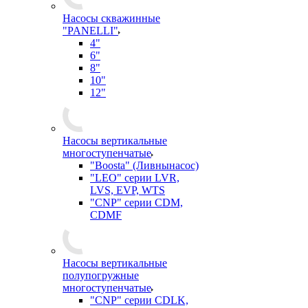
Насосы скважинные
"PANELLI"
4"
6"
8"
10"
12"
Насосы вертикальные
многоступенчатые
"Boosta" (Ливнынасос)
"LEO" серии LVR,
LVS, EVP, WTS
"CNP" серии CDM,
CDMF
Насосы вертикальные
полупогружные
многоступенчатые
"CNP" серии CDLK,