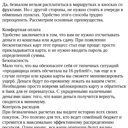
Да, безналом нельзя расплатиться в маршрутках и киосках со
фруктами. Но с другой стороны, не нужно стоять в очереди в
обменных пунктах. Удобство этого способа трудно
переоценить. Рассмотрим основные преимущества.
Комфортная оплата
Удобство заключается в том, что вам не нужно отсчитывать
деньги из кошелька или ждать сдачу. При появлении
бесконтактных карт этот процесс стал еще проще: просто
прикладывается карта, и не нужно вводить пароль до
определенной суммы.
Безопасность
Мало того, что вы обезопасите себя от типичных ситуаций
«продавщица опять обсчитала на 16 рублей!», так еще и в
случае потери или кражи карты вы сможете минимизировать
ущерб. Деньги будут по-прежнему лежать на вашем счете.
Необходимо просто вовремя заблокировать карту и обратиться
в банк для ее перевыпуска. С украденными наличными
деньгами шанс того, что ваши деньги получится вернуть,
сводится к минимуму.
Контроль расходов
При безналичных расчетах вы видите историю всех своих
покупок. Это полезно для тех, кто ведет семейный бюджет и
стремится к максимально эффективному распределению
ресурсов. Один нюанс, все ваши операции будут видны