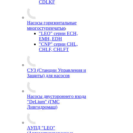
CDLKF
Насосы горизонтальные
многоступенчатые
"LEO" серии ECH,
EMH, EDH
"CNP" серии CHL,
CHLF, CHLFT
СУЗ (Станции Управления и
Защиты) для насосов
Насосы двустороннего входа
"DeLium" (ГМС
Ливгидромаш)
АУПД "LEO"