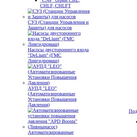
"CNP" серии CHL,
CHLF, CHLFT
СУЗ (Станции Управления и
Защиты) для насосов
Насосы двустороннего входа
"DeLium" (ГМС
Ливгидромаш)
АУПД "LEO"
(Автоматизированные
Установки Повышения
Давления)
Под
Автоматизированные