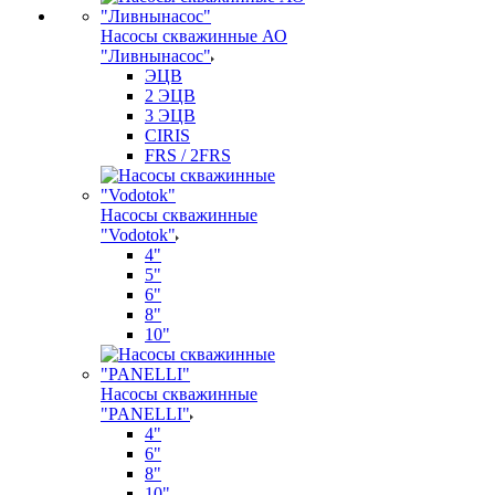
Насосы скважинные АО
"Ливнынасос"
ЭЦВ
2 ЭЦВ
3 ЭЦВ
CIRIS
FRS / 2FRS
Насосы скважинные
"Vodotok"
4"
5"
6"
8"
10"
Насосы скважинные
"PANELLI"
4"
6"
8"
10"