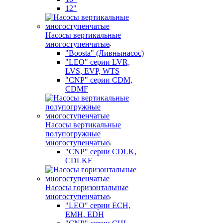
12"
Насосы вертикальные
многоступенчатые
"Boosta" (Ливнынасос)
"LEO" серии LVR,
LVS, EVP, WTS
"CNP" серии CDM,
CDMF
Насосы вертикальные
полупогружные
многоступенчатые
"CNP" серии CDLK,
CDLKF
Насосы горизонтальные
многоступенчатые
"LEO" серии ECH,
EMH, EDH