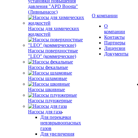
установки повышения
давления "APD Boosta"
(Ливнынасос)
О компании
О
Насосы для химических
компании
жидкостей
Контакты
Партнеры
Лицензии
Насосы поверхностные
Документы
"LEO" (коммерческие)
Насосы фекальные
Насосы шламовые
Насосы шкивные
Насосы плунжерные
Насосы для газа
Для перекачки
невзврывоопасных
газов
Для увеличения