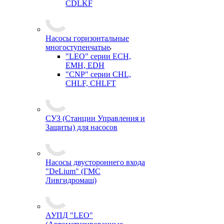
CDLKF
Насосы горизонтальные
многоступенчатые
"LEO" серии ECH,
EMH, EDH
"CNP" серии CHL,
CHLF, CHLFT
СУЗ (Станции Управления и
Защиты) для насосов
Насосы двустороннего входа
"DeLium" (ГМС
Ливгидромаш)
АУПД "LEO"