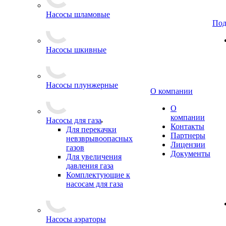
Насосы шламовые
Под
Насосы шкивные
Насосы плунжерные
О компании
О
компании
Насосы для газа
Контакты
Для перекачки
Партнеры
невзврывоопасных
Лицензии
газов
Документы
Для увеличения
давления газа
Комплектующие к
насосам для газа
Насосы аэраторы