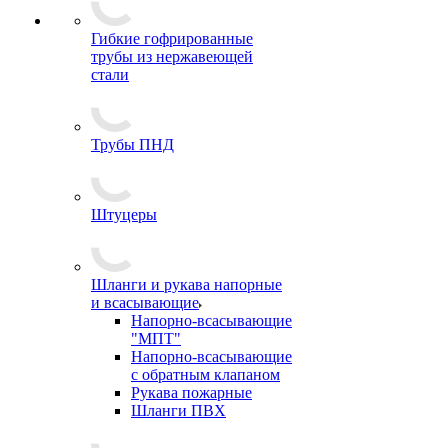
Гибкие гофрированные
трубы из нержавеющей
стали
Трубы ПНД
Штуцеры
Шланги и рукава напорные
и всасывающие
Напорно-всасывающие
"МПТ"
Напорно-всасывающие
с обратным клапаном
Рукава пожарные
Шланги ПВХ