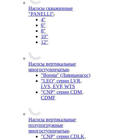
Насосы скважинные
"PANELLI"
4"
6"
8"
10"
12"
Насосы вертикальные
многоступенчатые
"Boosta" (Ливнынасос)
"LEO" серии LVR,
LVS, EVP, WTS
"CNP" серии CDM,
CDMF
Насосы вертикальные
полупогружные
многоступенчатые
"CNP" серии CDLK,