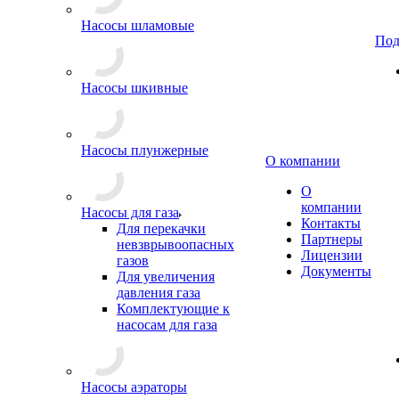
Насосы шламовые
Под
Насосы шкивные
Насосы плунжерные
О компании
О
компании
Насосы для газа
Контакты
Для перекачки
Партнеры
невзврывоопасных
Лицензии
газов
Документы
Для увеличения
давления газа
Комплектующие к
насосам для газа
Насосы аэраторы