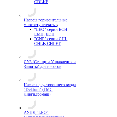
CDLKF
Насосы горизонтальные
многоступенчатые
"LEO" серии ECH,
EMH, EDH
"CNP" серии CHL,
CHLF, CHLFT
СУЗ (Станции Управления и
Защиты) для насосов
Насосы двустороннего входа
"DeLium" (ГМС
Ливгидромаш)
АУПД "LEO"