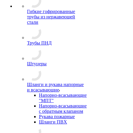
Гибкие гофрированные
трубы из нержавеющей
стали
Трубы ПНД
Штуцеры
Шланги и рукава напорные
и всасывающие
Напорно-всасывающие
"МПТ"
Напорно-всасывающие
с обратным клапаном
Рукава пожарные
Шланги ПВХ