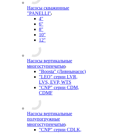
Насосы скважинные
"PANELLI"
4"
6"
8"
10"
12"
Насосы вертикальные
многоступенчатые
"Boosta" (Ливнынасос)
"LEO" серии LVR,
LVS, EVP, WTS
"CNP" серии CDM,
CDMF
Насосы вертикальные
полупогружные
многоступенчатые
"CNP" серии CDLK,