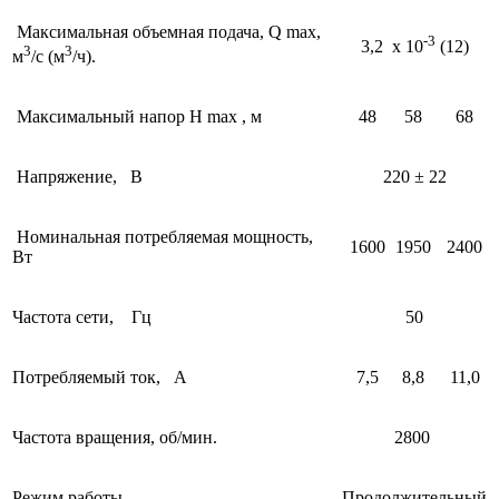
Максимальная объемная подача, Q max,
-3
3,2 х 10
(12)
3
3
м
/с (м
/ч).
Максимальный напор H mах , м
48
58
68
Напряжение, В
220 ± 22
Номинальная потребляемая мощность,
1600
1950
2400
Вт
Частота сети, Гц
50
Потребляемый ток, А
7,5
8,8
11,0
Частота вращения, об/мин.
2800
Режим работы
Продолжительный