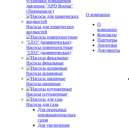
установки повышения
давления "APD Boosta"
(Ливнынасос)
О компании
О
Насосы для химических
компании
жидкостей
Контакты
Партнеры
Лицензии
Насосы поверхностные
Документы
"LEO" (коммерческие)
Насосы фекальные
Насосы шламовые
Насосы шкивные
Насосы плунжерные
Насосы для газа
Для перекачки
невзврывоопасных
газов
Для увеличения