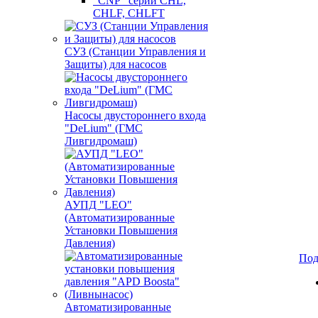
"CNP" серии CHL,
CHLF, CHLFT
СУЗ (Станции Управления и
Защиты) для насосов
Насосы двустороннего входа
"DeLium" (ГМС
Ливгидромаш)
АУПД "LEO"
(Автоматизированные
Установки Повышения
Давления)
Под
Автоматизированные