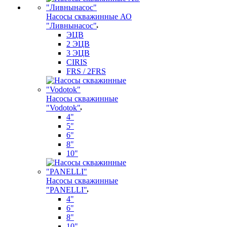
Насосы скважинные АО
"Ливнынасос"
ЭЦВ
2 ЭЦВ
3 ЭЦВ
CIRIS
FRS / 2FRS
Насосы скважинные
"Vodotok"
4"
5"
6"
8"
10"
Насосы скважинные
"PANELLI"
4"
6"
8"
10"