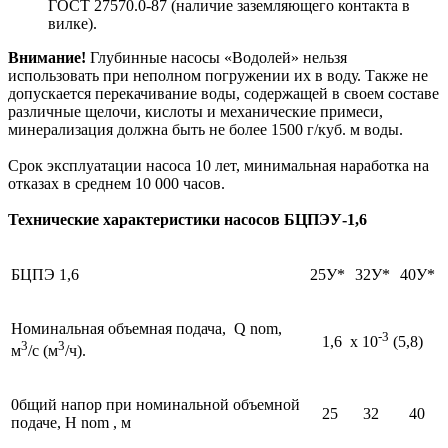
ГОСТ 27570.0-87 (наличие заземляющего контакта в
вилке).
Внимание!
Глубинные насосы «Водолей» нельзя
использовать при неполном погружении их в воду. Также не
допускается перекачивание воды, содержащей в своем составе
различные щелочи, кислоты и механические примеси,
минерализация должна быть не более 1500 г/куб. м воды.
Срок эксплуатации насоса 10 лет, минимальная наработка на
отказах в среднем 10 000 часов.
Технические характеристики насосов БЦПЭУ-1,6
БЦПЭ 1,6
25У*
32У*
40У*
Номинальная объемная подача, Q nom,
-3
1,6 х 10
(5,8)
3
3
м
/с (м
/ч).
0бщий напор при номинальной объемной
25
32
40
подаче, H nom , м