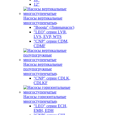
12"
Насосы вертикальные
многоступенчатые
"Boosta" (Ливнынасос)
"LEO" серии LVR,
LVS, EVP, WTS
"CNP" серии CDM,
CDMF
Насосы вертикальные
полупогружные
многоступенчатые
"CNP" серии CDLK,
CDLKF
Насосы горизонтальные
многоступенчатые
"LEO" серии ECH,
EMH, EDH