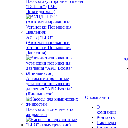
Насосы двустороннего входа
"DeLium" (ГМС
Ливгидромаш)
АУПД "LEO"
(Автоматизированные
Установки Повышения
Давления)
Под
Автоматизированные
установки повышения
давления "APD Boosta"
(Ливнынасос)
О компании
О
Насосы для химических
компании
жидкостей
Контакты
Партнеры
Лицензии