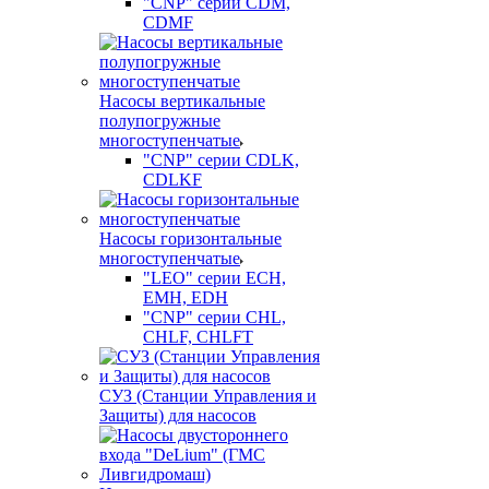
"CNP" серии CDM,
CDMF
Насосы вертикальные
полупогружные
многоступенчатые
"CNP" серии CDLK,
CDLKF
Насосы горизонтальные
многоступенчатые
"LEO" серии ECH,
EMH, EDH
"CNP" серии CHL,
CHLF, CHLFT
СУЗ (Станции Управления и
Защиты) для насосов