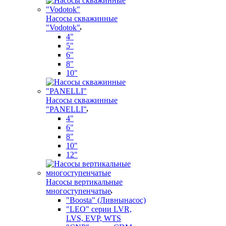
Насосы скважинные
"Vodotok"
4"
5"
6"
8"
10"
Насосы скважинные
"PANELLI"
4"
6"
8"
10"
12"
Насосы вертикальные
многоступенчатые
"Boosta" (Ливнынасос)
"LEO" серии LVR,
LVS, EVP, WTS