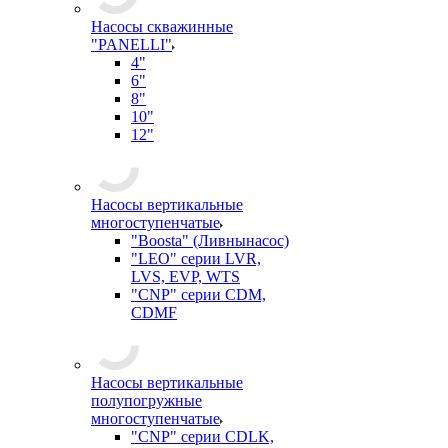
Насосы скважинные
"PANELLI"
4"
6"
8"
10"
12"
Насосы вертикальные
многоступенчатые
"Boosta" (Ливнынасос)
"LEO" серии LVR,
LVS, EVP, WTS
"CNP" серии CDM,
CDMF
Насосы вертикальные
полупогружные
многоступенчатые
"CNP" серии CDLK,