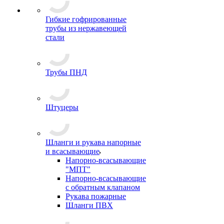
Гибкие гофрированные
трубы из нержавеющей
стали
Трубы ПНД
Штуцеры
Шланги и рукава напорные
и всасывающие
Напорно-всасывающие
"МПТ"
Напорно-всасывающие
с обратным клапаном
Рукава пожарные
Шланги ПВХ