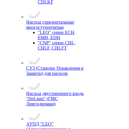
CDLKF
Насосы горизонтальные
многоступенчатые
"LEO" серии ECH,
EMH, EDH
"CNP" серии CHL,
CHLF, CHLFT
СУЗ (Станции Управления и
Защиты) для насосов
Насосы двустороннего входа
"DeLium" (ГМС
Ливгидромаш)
АУПД "LEO"