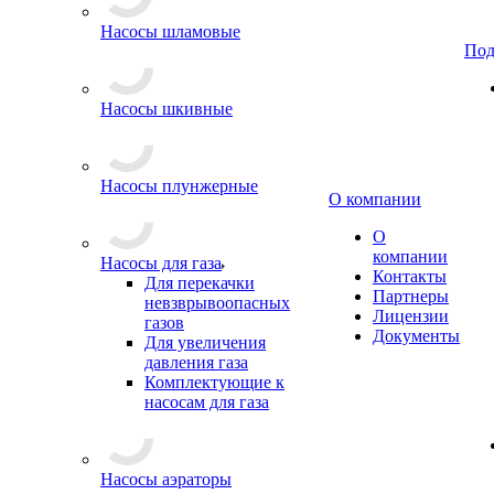
Насосы шламовые
Под
Насосы шкивные
Насосы плунжерные
О компании
О
компании
Насосы для газа
Контакты
Для перекачки
Партнеры
невзврывоопасных
Лицензии
газов
Документы
Для увеличения
давления газа
Комплектующие к
насосам для газа
Насосы аэраторы