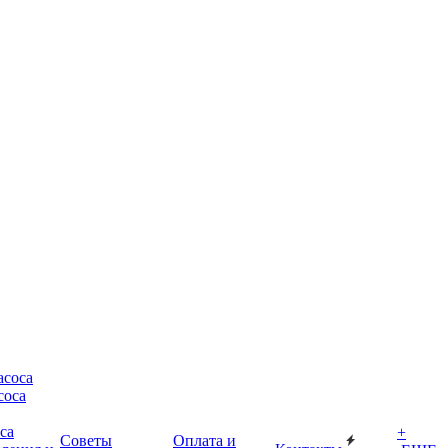
асоса
соса
са
+
Советы
Оплата и