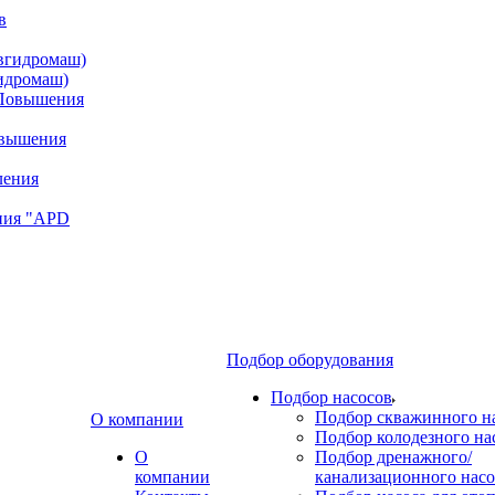
идромаш)
овышения
ния "APD
Подбор оборудования
Подбор насосов
Подбор скважинного н
О компании
Подбор колодезного на
О
Подбор дренажного/
компании
канализационного насо