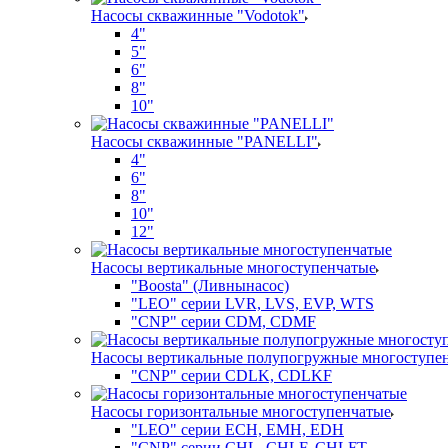
Насосы скважинные "Vodotok"
4"
5"
6"
8"
10"
Насосы скважинные "PANELLI"
4"
6"
8"
10"
12"
Насосы вертикальные многоступенчатые
"Boosta" (Ливнынасос)
"LEO" серии LVR, LVS, EVP, WTS
"CNP" серии CDM, CDMF
Насосы вертикальные полупогружные многоступе
"CNP" серии CDLK, CDLKF
Насосы горизонтальные многоступенчатые
"LEO" серии ECH, EMH, EDH
"CNP" серии CHL, CHLF, CHLFT