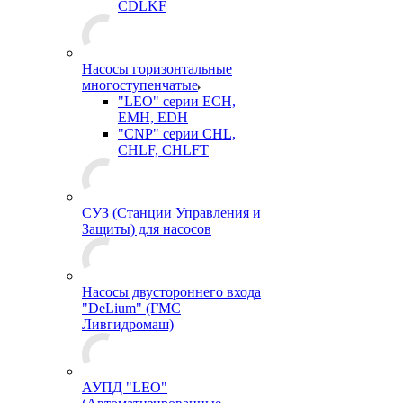
CDLKF
Насосы горизонтальные
многоступенчатые
"LEO" серии ECH,
EMH, EDH
"CNP" серии CHL,
CHLF, CHLFT
СУЗ (Станции Управления и
Защиты) для насосов
Насосы двустороннего входа
"DeLium" (ГМС
Ливгидромаш)
АУПД "LEO"