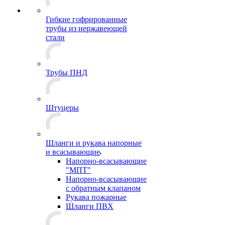
Гибкие гофрированные
трубы из нержавеющей
стали
Трубы ПНД
Штуцеры
Шланги и рукава напорные
и всасывающие
Напорно-всасывающие
"МПТ"
Напорно-всасывающие
с обратным клапаном
Рукава пожарные
Шланги ПВХ