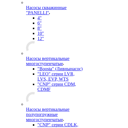
Насосы скважинные
"PANELLI"
4"
6"
8"
10"
12"
Насосы вертикальные
многоступенчатые
"Boosta" (Ливнынасос)
"LEO" серии LVR,
LVS, EVP, WTS
"CNP" серии CDM,
CDMF
Насосы вертикальные
полупогружные
многоступенчатые
"CNP" серии CDLK,