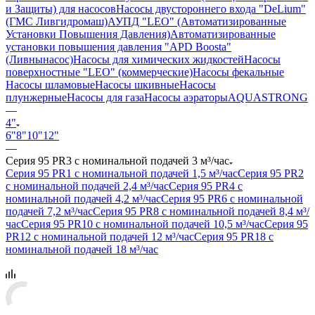
и Защиты) для насосов
Насосы двустороннего входа "DeLium"
(ГМС Ливгидромаш)
АУПД "LEO" (Автоматизированные
Установки Повышения Давления)
Автоматизированные
установки повышения давления "APD Boosta"
(Ливнынасос)
Насосы для химических жидкостей
Насосы
поверхностные "LEO" (коммерческие)
Насосы фекальные
Насосы шламовые
Насосы шкивные
Насосы
плунжерные
Насосы для газа
Насосы аэраторы
AQUASTRONG
—
4"
6"
8"
10"
12"
—
Серия 95 PR3 с номинальной подачей 3 м³/час
Серия 95 PR1 с номинальной подачей 1,5 м³/час
Серия 95 PR2
с номинальной подачей 2,4 м³/час
Серия 95 PR4 с
номинальной подачей 4,2 м³/час
Серия 95 PR6 с номинальной
подачей 7,2 м³/час
Серия 95 PR8 с номинальной подачей 8,4 м³/
час
Серия 95 PR10 с номинальной подачей 10,5 м³/час
Серия 95
PR12 с номинальной подачей 12 м³/час
Серия 95 PR18 с
номинальной подачей 18 м³/час