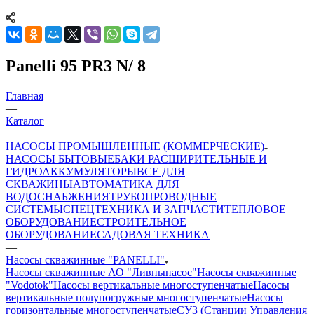
Panelli 95 PR3 N/ 8
Главная
—
Каталог
—
НАСОСЫ ПРОМЫШЛЕННЫЕ (КОММЕРЧЕСКИЕ)
НАСОСЫ БЫТОВЫЕ
БАКИ РАСШИРИТЕЛЬНЫЕ И
ГИДРОАККУМУЛЯТОРЫ
ВСЕ ДЛЯ
СКВАЖИНЫ
АВТОМАТИКА ДЛЯ
ВОДОСНАБЖЕНИЯ
ТРУБОПРОВОДНЫЕ
СИСТЕМЫ
СПЕЦТЕХНИКА И ЗАПЧАСТИ
ТЕПЛОВОЕ
ОБОРУДОВАНИЕ
СТРОИТЕЛЬНОЕ
ОБОРУДОВАНИЕ
САДОВАЯ ТЕХНИКА
—
Насосы скважинные "PANELLI"
Насосы скважинные АО "Ливнынасос"
Насосы скважинные
"Vodotok"
Насосы вертикальные многоступенчатые
Насосы
вертикальные полупогружные многоступенчатые
Насосы
горизонтальные многоступенчатые
СУЗ (Станции Управления