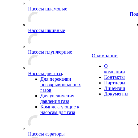
Насосы шламовые
Под
Насосы шкивные
Насосы плунжерные
О компании
О
компании
Насосы для газа
Контакты
Для перекачки
Партнеры
невзврывоопасных
Лицензии
газов
Документы
Для увеличения
давления газа
Комплектующие к
насосам для газа
Насосы аэраторы