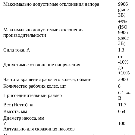
Максимально допустимые отклонения напора
9906
grade
3B)
±9%
(ISO
Максимально допустимые отклонения
9906
производительности
grade
3B)
Сила тока, А
1.3
от
-10%
Допустимое отклонение напряжения
до
+10%
Частота вращения рабочего колеса, об/мин
2900
Количество рабочих колес, шт
8
G1 ¼-
Присоединительный размер
B
Вес (Нетто), кг
11.7
Высота, мм
654
Диаметр насоса, мм
?
100
Актуально для скважинах насосов