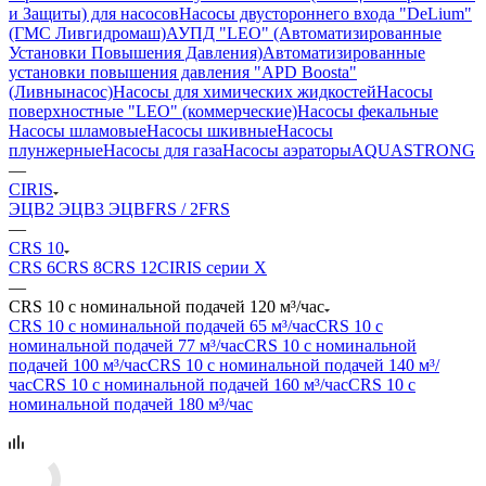
и Защиты) для насосов
Насосы двустороннего входа "DeLium"
(ГМС Ливгидромаш)
АУПД "LEO" (Автоматизированные
Установки Повышения Давления)
Автоматизированные
установки повышения давления "APD Boosta"
(Ливнынасос)
Насосы для химических жидкостей
Насосы
поверхностные "LEO" (коммерческие)
Насосы фекальные
Насосы шламовые
Насосы шкивные
Насосы
плунжерные
Насосы для газа
Насосы аэраторы
AQUASTRONG
—
CIRIS
ЭЦВ
2 ЭЦВ
3 ЭЦВ
FRS / 2FRS
—
CRS 10
CRS 6
CRS 8
CRS 12
CIRIS серии X
—
CRS 10 с номинальной подачей 120 м³/час
CRS 10 с номинальной подачей 65 м³/час
CRS 10 с
номинальной подачей 77 м³/час
CRS 10 с номинальной
подачей 100 м³/час
CRS 10 с номинальной подачей 140 м³/
час
CRS 10 с номинальной подачей 160 м³/час
CRS 10 с
номинальной подачей 180 м³/час