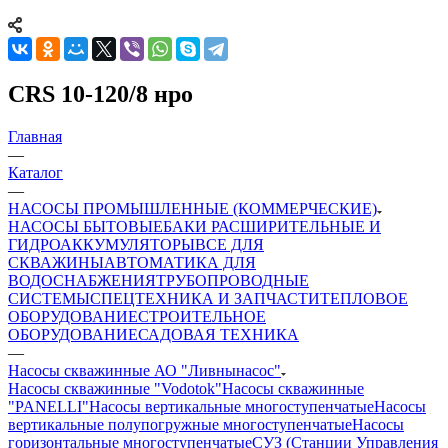
CRS 10-120/8 нро
Главная
—
Каталог
—
НАСОСЫ ПРОМЫШЛЕННЫЕ (КОММЕРЧЕСКИЕ)
НАСОСЫ БЫТОВЫЕ
БАКИ РАСШИРИТЕЛЬНЫЕ И
ГИДРОАККУМУЛЯТОРЫ
ВСЕ ДЛЯ
СКВАЖИНЫ
АВТОМАТИКА ДЛЯ
ВОДОСНАБЖЕНИЯ
ТРУБОПРОВОДНЫЕ
СИСТЕМЫ
СПЕЦТЕХНИКА И ЗАПЧАСТИ
ТЕПЛОВОЕ
ОБОРУДОВАНИЕ
СТРОИТЕЛЬНОЕ
ОБОРУДОВАНИЕ
САДОВАЯ ТЕХНИКА
—
Насосы скважинные АО "Ливнынасос"
Насосы скважинные "Vodotok"
Насосы скважинные
"PANELLI"
Насосы вертикальные многоступенчатые
Насосы
вертикальные полупогружные многоступенчатые
Насосы
горизонтальные многоступенчатые
СУЗ (Станции Управления