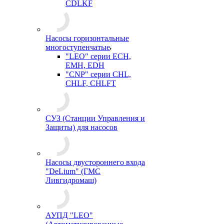
CDLKF
Насосы горизонтальные
многоступенчатые
"LEO" серии ECH,
EMH, EDH
"CNP" серии CHL,
CHLF, CHLFT
СУЗ (Станции Управления и
Защиты) для насосов
Насосы двустороннего входа
"DeLium" (ГМС
Ливгидромаш)
АУПД "LEO"