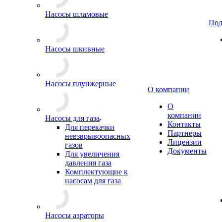
Насосы шламовые
Под
Насосы шкивные
Насосы плунжерные
О компании
О
компании
Насосы для газа
Контакты
Для перекачки
Партнеры
невзврывоопасных
Лицензии
газов
Документы
Для увеличения
давления газа
Комплектующие к
насосам для газа
Насосы аэраторы