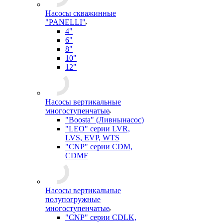
Насосы скважинные
"PANELLI"
4"
6"
8"
10"
12"
Насосы вертикальные
многоступенчатые
"Boosta" (Ливнынасос)
"LEO" серии LVR,
LVS, EVP, WTS
"CNP" серии CDM,
CDMF
Насосы вертикальные
полупогружные
многоступенчатые
"CNP" серии CDLK,