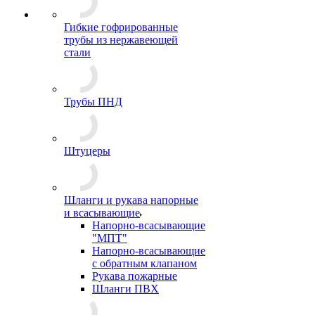
Гибкие гофрированные
трубы из нержавеющей
стали
Трубы ПНД
Штуцеры
Шланги и рукава напорные
и всасывающие
Напорно-всасывающие
"МПТ"
Напорно-всасывающие
с обратным клапаном
Рукава пожарные
Шланги ПВХ