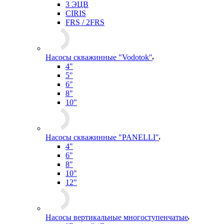
3 ЭЦВ
CIRIS
FRS / 2FRS
Насосы скважинные "Vodotok"
4"
5"
6"
8"
10"
Насосы скважинные "PANELLI"
4"
6"
8"
10"
12"
Насосы вертикальные многоступенчатые