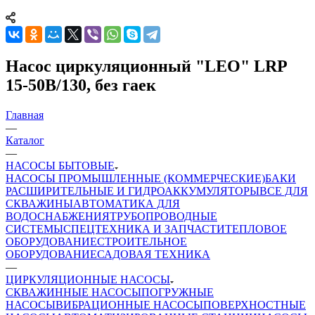
Насос циркуляционный "LEO" LRP
15-50В/130, без гаек
Главная
—
Каталог
—
НАСОСЫ БЫТОВЫЕ
НАСОСЫ ПРОМЫШЛЕННЫЕ (КОММЕРЧЕСКИЕ)
БАКИ
РАСШИРИТЕЛЬНЫЕ И ГИДРОАККУМУЛЯТОРЫ
ВСЕ ДЛЯ
СКВАЖИНЫ
АВТОМАТИКА ДЛЯ
ВОДОСНАБЖЕНИЯ
ТРУБОПРОВОДНЫЕ
СИСТЕМЫ
СПЕЦТЕХНИКА И ЗАПЧАСТИ
ТЕПЛОВОЕ
ОБОРУДОВАНИЕ
СТРОИТЕЛЬНОЕ
ОБОРУДОВАНИЕ
САДОВАЯ ТЕХНИКА
—
ЦИРКУЛЯЦИОННЫЕ НАСОСЫ
СКВАЖИННЫЕ НАСОСЫ
ПОГРУЖНЫЕ
НАСОСЫ
ВИБРАЦИОННЫЕ НАСОСЫ
ПОВЕРХНОСТНЫЕ