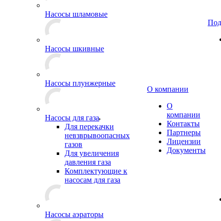
Насосы шламовые
Под
Насосы шкивные
Насосы плунжерные
О компании
О
компании
Насосы для газа
Контакты
Для перекачки
Партнеры
невзврывоопасных
Лицензии
газов
Документы
Для увеличения
давления газа
Комплектующие к
насосам для газа
Насосы аэраторы