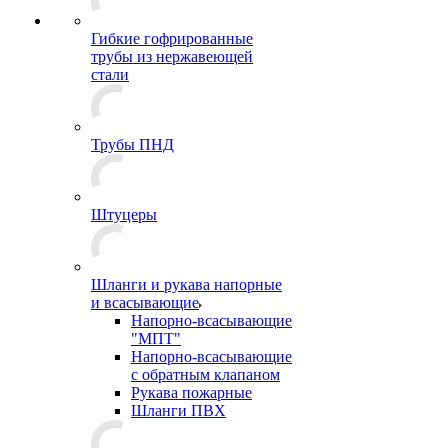
Гибкие гофрированные
трубы из нержавеющей
стали
Трубы ПНД
Штуцеры
Шланги и рукава напорные
и всасывающие
Напорно-всасывающие
"МПТ"
Напорно-всасывающие
с обратным клапаном
Рукава пожарные
Шланги ПВХ