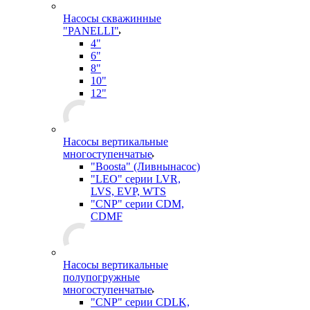
Насосы скважинные
"PANELLI"
4"
6"
8"
10"
12"
Насосы вертикальные
многоступенчатые
"Boosta" (Ливнынасос)
"LEO" серии LVR,
LVS, EVP, WTS
"CNP" серии CDM,
CDMF
Насосы вертикальные
полупогружные
многоступенчатые
"CNP" серии CDLK,