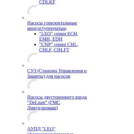
CDLKF
Насосы горизонтальные
многоступенчатые
"LEO" серии ECH,
EMH, EDH
"CNP" серии CHL,
CHLF, CHLFT
СУЗ (Станции Управления и
Защиты) для насосов
Насосы двустороннего входа
"DeLium" (ГМС
Ливгидромаш)
АУПД "LEO"