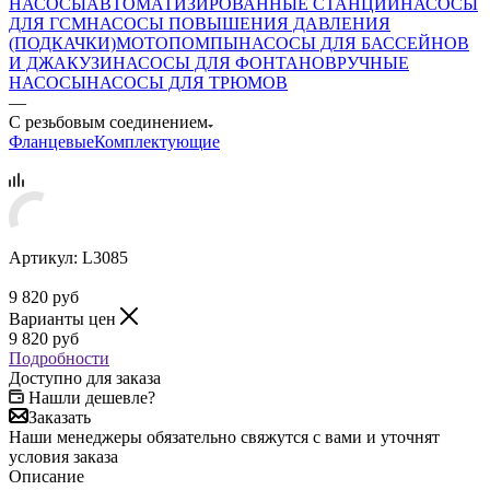
НАСОСЫ
АВТОМАТИЗИРОВАННЫЕ СТАНЦИИ
НАСОСЫ
ДЛЯ ГСМ
НАСОСЫ ПОВЫШЕНИЯ ДАВЛЕНИЯ
(ПОДКАЧКИ)
МОТОПОМПЫ
НАСОСЫ ДЛЯ БАССЕЙНОВ
И ДЖАКУЗИ
НАСОСЫ ДЛЯ ФОНТАНОВ
РУЧНЫЕ
НАСОСЫ
НАСОСЫ ДЛЯ ТРЮМОВ
—
С резьбовым соединением
Фланцевые
Комплектующие
Артикул:
L3085
9 820
руб
Варианты цен
9 820
руб
Подробности
Доступно для заказа
Нашли дешевле?
Заказать
Наши менеджеры обязательно свяжутся с вами и уточнят
условия заказа
Описание