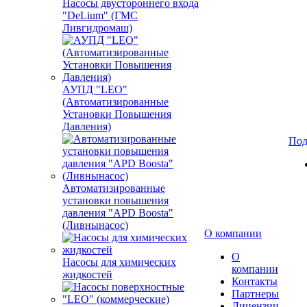
Насосы двустороннего входа
"DeLium" (ГМС
Ливгидромаш)
АУПД "LEO"
(Автоматизированные
Установки Повышения
Давления)
Под
Автоматизированные
установки повышения
давления "APD Boosta"
(Ливнынасос)
О компании
О
Насосы для химических
компании
жидкостей
Контакты
Партнеры
Лицензии