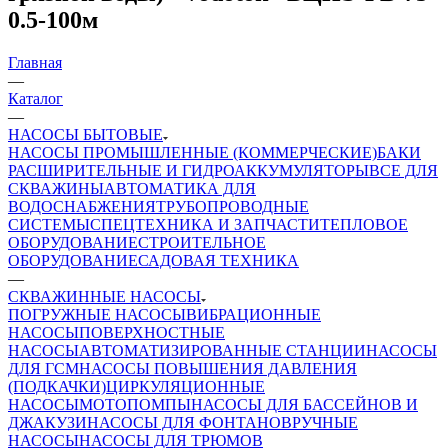
0.5-100м
Главная
—
Каталог
—
НАСОСЫ БЫТОВЫЕ
НАСОСЫ ПРОМЫШЛЕННЫЕ (КОММЕРЧЕСКИЕ)
БАКИ
РАСШИРИТЕЛЬНЫЕ И ГИДРОАККУМУЛЯТОРЫ
ВСЕ ДЛЯ
СКВАЖИНЫ
АВТОМАТИКА ДЛЯ
ВОДОСНАБЖЕНИЯ
ТРУБОПРОВОДНЫЕ
СИСТЕМЫ
СПЕЦТЕХНИКА И ЗАПЧАСТИ
ТЕПЛОВОЕ
ОБОРУДОВАНИЕ
СТРОИТЕЛЬНОЕ
ОБОРУДОВАНИЕ
САДОВАЯ ТЕХНИКА
—
СКВАЖИННЫЕ НАСОСЫ
ПОГРУЖНЫЕ НАСОСЫ
ВИБРАЦИОННЫЕ
НАСОСЫ
ПОВЕРХНОСТНЫЕ
НАСОСЫ
АВТОМАТИЗИРОВАННЫЕ СТАНЦИИ
НАСОСЫ
ДЛЯ ГСМ
НАСОСЫ ПОВЫШЕНИЯ ДАВЛЕНИЯ
(ПОДКАЧКИ)
ЦИРКУЛЯЦИОННЫЕ
НАСОСЫ
МОТОПОМПЫ
НАСОСЫ ДЛЯ БАССЕЙНОВ И
ДЖАКУЗИ
НАСОСЫ ДЛЯ ФОНТАНОВ
РУЧНЫЕ
НАСОСЫ
НАСОСЫ ДЛЯ ТРЮМОВ