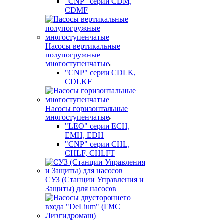
"CNP" серии CDM,
CDMF
Насосы вертикальные
полупогружные
многоступенчатые
"CNP" серии CDLK,
CDLKF
Насосы горизонтальные
многоступенчатые
"LEO" серии ECH,
EMH, EDH
"CNP" серии CHL,
CHLF, CHLFT
СУЗ (Станции Управления и
Защиты) для насосов