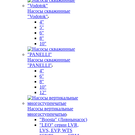
Насосы скважинные
"Vodotok"
4"
5"
6"
8"
10"
Насосы скважинные
"PANELLI"
4"
6"
8"
10"
12"
Насосы вертикальные
многоступенчатые
"Boosta" (Ливнынасос)
"LEO" серии LVR,
LVS, EVP, WTS