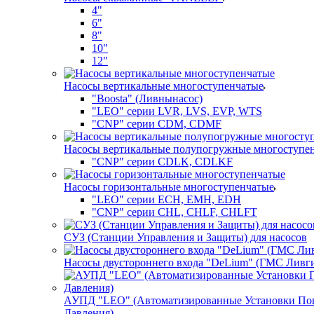
4"
6"
8"
10"
12"
Насосы вертикальные многоступенчатые
"Boosta" (Ливнынасос)
"LEO" серии LVR, LVS, EVP, WTS
"CNP" серии CDM, CDMF
Насосы вертикальные полупогружные многоступе
"CNP" серии CDLK, CDLKF
Насосы горизонтальные многоступенчатые
"LEO" серии ECH, EMH, EDH
"CNP" серии CHL, CHLF, CHLFT
СУЗ (Станции Управления и Защиты) для насосов
Насосы двустороннего входа "DeLium" (ГМС Ливг
АУПД "LEO" (Автоматизированные Установки П
Давления)