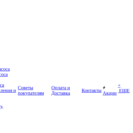
асоса
соса
са
+
Советы
Оплата и
пления и
Контакты
ЕЩЕ
покупателям
Доставка
Акции
у,