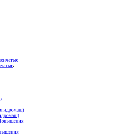
нчатые
идромаш)
овышения